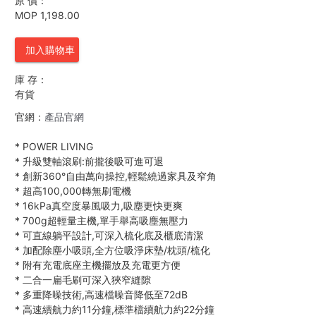
原 價：
MOP 1,198.00
加入購物車
庫 存：
有貨
官網：
產品官網
*
POWER LIVING
*
升級雙軸滾刷:前攏後吸可進可退
*
創新360°自由萬向操控,輕鬆繞過家具及窄角
*
超高100,000轉無刷電機
*
16kPa真空度暴風吸力,吸塵更快更爽
*
700g超輕量主機,單手舉高吸塵無壓力
*
可直線躺平設計,可深入梳化底及櫃底清潔
*
加配除塵小吸頭,全方位吸淨床墊/枕頭/梳化
*
附有充電底座主機擺放及充電更方便
*
二合一扁毛刷可深入狹窄縫隙
*
多重降噪技術,高速檔噪音降低至72dB
*
高速續航力約11分鐘,標準檔續航力約22分鐘