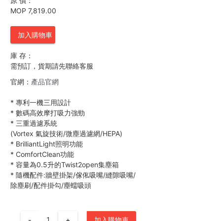
原 價：
MOP 7,819.00
加入購物車
庫 存：
需預訂，貨期請先聯絡客服
官網：
產品官網
*
專利一機三用設計
*
數碼高效摩打吸力強勁
*
三重過濾系統
(Vortex 氣旋技術/微塵過濾網/HEPA)
*
BrilliantLight照明功能
*
ComfortClean功能
*
容量為0.5升的Twist2open集塵箱
*
隨機配件:牆壁掛架/傢俬吸嘴/縫隙吸嘴/
除塵刷/配件掛勾/塵蠕吸頭
-
+
加入購物車