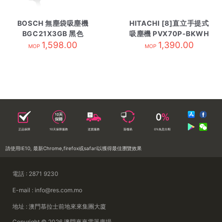
BOSCH 無塵袋吸塵機
HITACHI [8]直立手提式
BGC21X3GB 黑色
吸塵機 PVX70P-BKWH
1,598.00
1,390.00
MOP
MOP
正品保障
10天保障服務
送貨服務
落樓易
0%免息分期
請使用IE10, 最新Chrome,firefox或safari以獲得最佳瀏覽效果
電話 : 2871 9230
E-mail : info@res.com.mo
地址 : 澳門慕拉士前地來來集團大廈
Copyright © 2026 澳門來來電器廣場