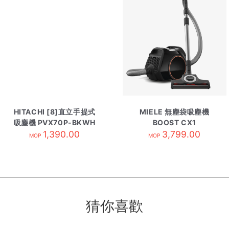
HITACHI [8]直立手提式
MIELE 無塵袋吸塵機
吸塵機 PVX70P-BKWH
BOOST CX1
1,390.00
CAT&DOG
3,799.00
MOP
MOP
猜你喜歡