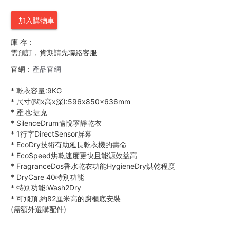
加入購物車
庫 存：
需預訂，貨期請先聯絡客服
官網：
產品官網
*
乾衣容量:9KG
*
尺寸(闊x高x深):596x850x636mm
*
產地:捷克
*
SilenceDrum愉悅寧靜乾衣
*
1行字DirectSensor屏幕
*
EcoDry技術有助延長乾衣機的壽命
*
EcoSpeed烘乾速度更快且能源效益高
*
FragranceDos香水乾衣功能HygieneDry烘乾程度
*
DryCare 40特別功能
*
特別功能:Wash2Dry
*
可飛頂,約82厘米高的廚櫃底安裝
(需額外選購配件)