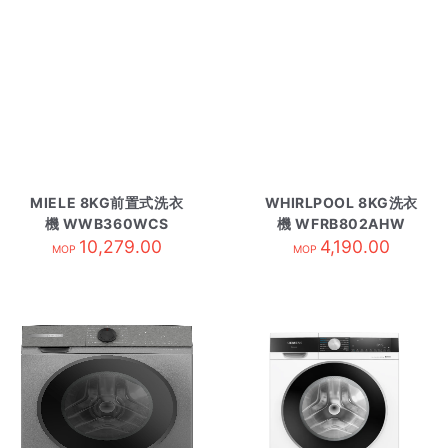
MIELE 8KG前置式洗衣
WHIRLPOOL 8KG洗衣
機 WWB360WCS
機 WFRB802AHW
10,279.00
4,190.00
MOP
MOP