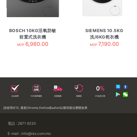
BOSCH 10KG活氧防敏
SIEMENS 10.5KG
前置式洗衣機
洗/6KG乾衣機
WGG254E1HK 黑色
6,980.00
WN54G1A1GB
7,190.00
MOP
MOP
正品保障
10天保障服務
送貨服務
落樓易
0%免息分期
請使用IE10, 最新Chrome,firefox或safari以獲得最佳瀏覽效果
電話 : 2871 9230
E-mail : info@res.com.mo