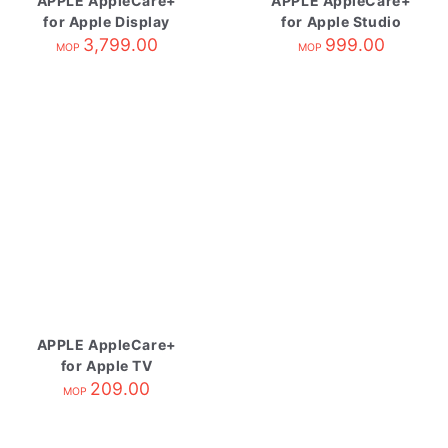
APPLE AppleCare+
APPLE AppleCare+
for Apple Display
for Apple Studio
3,799.00
Display
999.00
MOP
MOP
APPLE AppleCare+
for Apple TV
209.00
MOP