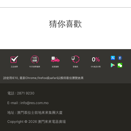
猜你喜歡
正品保障
10天保障服務
送貨服務
落樓易
0%免息分期
請使用IE10, 最新Chrome,firefox或safari以獲得最佳瀏覽效果
電話 : 2871 9230
E-mail : info@res.com.mo
地址 : 澳門慕拉士前地來來集團大廈
Copyright © 2026 澳門來來電器廣場