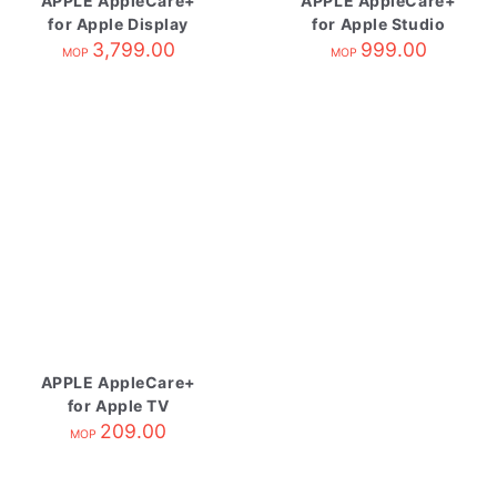
APPLE AppleCare+
APPLE AppleCare+
for Apple Display
for Apple Studio
3,799.00
Display
999.00
MOP
MOP
APPLE AppleCare+
for Apple TV
209.00
MOP