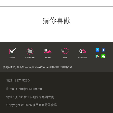
猜你喜歡
正品保障
10天保障服務
送貨服務
落樓易
0%免息分期
請使用IE10, 最新Chrome,firefox或safari以獲得最佳瀏覽效果
電話 : 2871 9230
E-mail : info@res.com.mo
地址 : 澳門慕拉士前地來來集團大廈
Copyright © 2026 澳門來來電器廣場