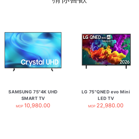
SAMSUNG 75"4K UHD
LG 75"QNED evo Mini
SMART TV
LED TV
UA75U8500HJXZK
10,980.00
75QNED85BCA
22,980.00
MOP
MOP