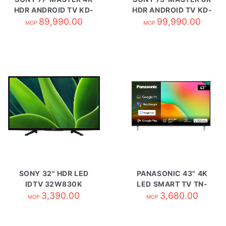
HDR ANDROID TV KD-
HDR ANDROID TV KD-
89,990.00
77A9G
99,990.00
Z9J
MOP
MOP
SONY 32" HDR LED
PANASONIC 43" 4K
IDTV 32W830K
LED SMART TV TN-
3,390.00
43W70BGH
3,680.00
MOP
MOP