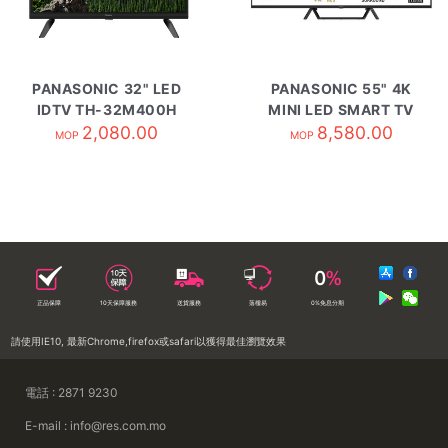
PANASONIC 32" LED
PANASONIC 55" 4K
IDTV TH-32M400H
MINI LED SMART TV
2,080.00
TV-55W95BGH
8,580.00
MOP
MOP
正品保障
10天保障服務
送貨服務
落樓易
0%免息分期
請使用IE10, 最新Chrome,firefox或safari以獲得最佳瀏覽效果
電話 : 2871 9230
E-mail : info@res.com.mo