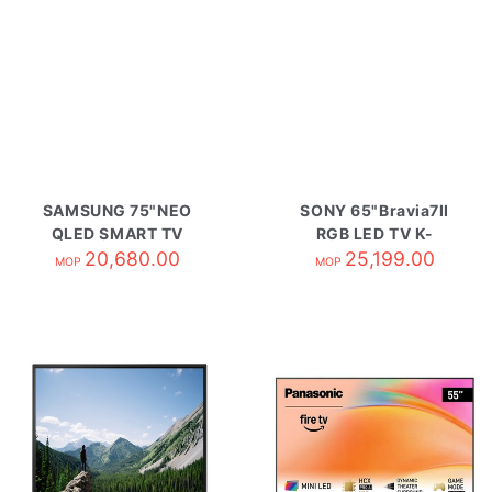
SAMSUNG 75"NEO
SONY 65"Bravia7II
QLED SMART TV
RGB LED TV K-
QA75QN70HAJXZK
20,680.00
65XR70M2
25,199.00
MOP
MOP