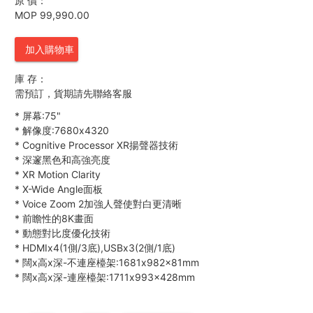
原 價：
MOP 99,990.00
加入購物車
庫 存：
需預訂，貨期請先聯絡客服
*
屏幕:75"
*
解像度:7680x4320
*
Cognitive Processor XR揚聲器技術
*
深邃黑色和高強亮度
*
XR Motion Clarity
*
X-Wide Angle面板
*
Voice Zoom 2加強人聲使對白更清晰
*
前瞻性的8K畫面
*
動態對比度優化技術
*
HDMIx4(1側/3底),USBx3(2側/1底)
*
闊x高x深-不連座檯架:1681x982x81mm
*
闊x高x深-連座檯架:1711x993x428mm