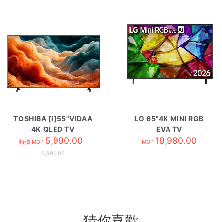
TOSHIBA [i]55"VIDAA
LG 65"4K MINI RGB
4K QLED TV
EVA TV
55M450SK
5,990.00
65MRG85BCA
19,980.00
特價 MOP
MOP
6,990.00
猜你喜歡