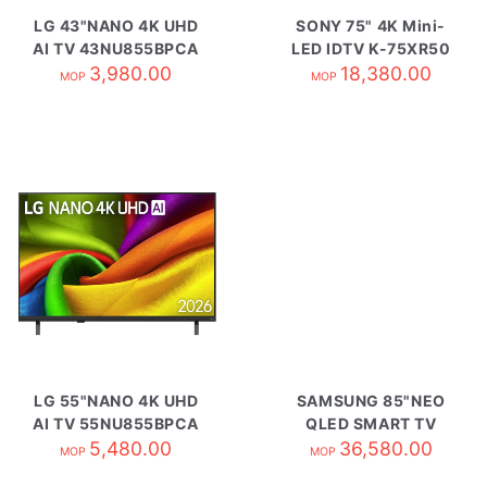
LG 43"NANO 4K UHD
SONY 75" 4K Mini-
AI TV 43NU855BPCA
LED IDTV K-75XR50
3,980.00
18,380.00
MOP
MOP
LG 55"NANO 4K UHD
SAMSUNG 85"NEO
AI TV 55NU855BPCA
QLED SMART TV
5,480.00
QA85QN70HAJXZK
36,580.00
MOP
MOP