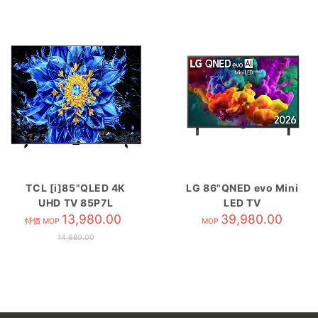
TCL [i]85"QLED 4K
LG 86"QNED evo Mini
UHD TV 85P7L
LED TV
13,980.00
86QNED85BCA
39,980.00
特價 MOP
MOP
14,980.00