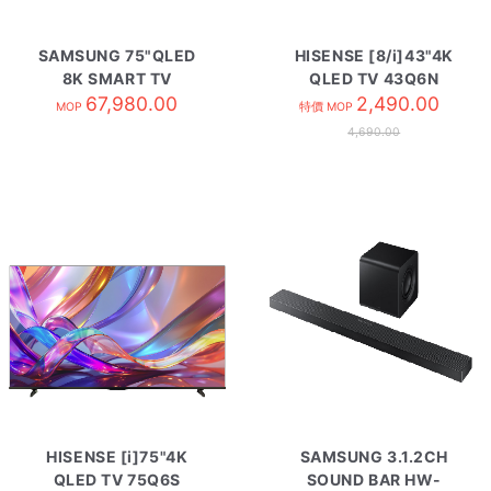
SAMSUNG 75"QLED
HISENSE [8/i]43"4K
8K SMART TV
QLED TV 43Q6N
QA75QN800DJXZK
67,980.00
2,490.00
MOP
特價 MOP
4,690.00
HISENSE [i]75"4K
SAMSUNG 3.1.2CH
QLED TV 75Q6S
SOUND BAR HW-