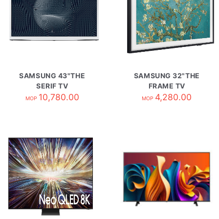
SAMSUNG 43"THE
SAMSUNG 32"THE
SERIF TV
FRAME TV
QA43LS01BAJXZK
10,780.00
QA32LS03CBJXZK
4,280.00
MOP
MOP