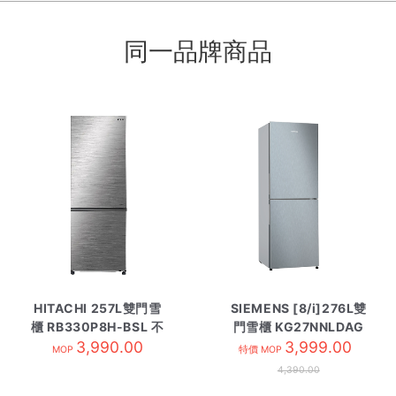
同一品牌商品
HITACHI 257L雙門雪
SIEMENS [8/i]276L雙
櫃 RB330P8H-BSL 不
門雪櫃 KG27NNLDAG
3,990.00
繡綱
3,999.00
MOP
特價 MOP
4,390.00