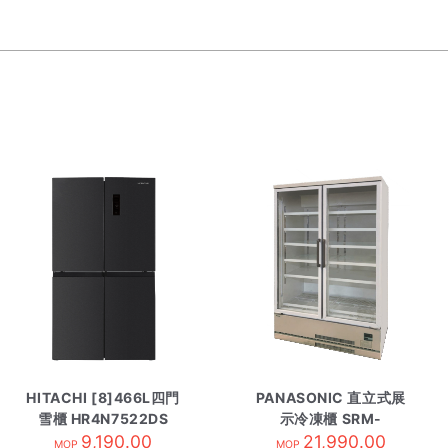
HITACHI [8]466L四門
PANASONIC 直立式展
雪櫃 HR4N7522DS
示冷凍櫃 SRM-
DX黑綱灰
9,190.00
CD471-L
21,990.00
MOP
MOP