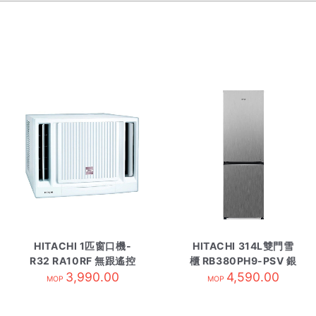
HITACHI 1匹窗口機-
HITACHI 314L雙門雪
R32 RA10RF 無跟遙控
櫃 RB380PH9-PSV 銀
3,990.00
4,590.00
灰色
MOP
MOP