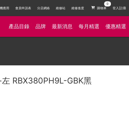
機應用
會員申請表
分店網絡
維修站
維修進度
購物車
登入|註冊
產品目錄
品牌
最新消息
每月精選
優惠精選
-左 RBX380PH9L-GBK黑