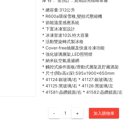
庫 存：
需預訂，貨期請先聯絡客服
*
總容量:312公升
*
R600a環保雪種,變頻式壓縮機
*
節能溫度感應系統
*
下置冰凍室設計
*
冰凍室達102L特大容量
*
活動雙旋轉式製冰格
*
Cover-free抽屜及快速冷凍功能
*
強化玻璃層架,LED照明燈
*
納米鈦空氣過濾網
*
觸控式操作面板/滑動式層架及貯藏酒架
*
尺寸(闊x高x深):595x1900x650mm
*
41124:銀玻璃/右
*
41127:銀玻璃/左
*
41125:黑玻璃/右
*
41126:黑玻璃/左
*
41581:晶鑽鏡面/右
*
41582:晶鑽鏡面/左
-
+
加入購物車