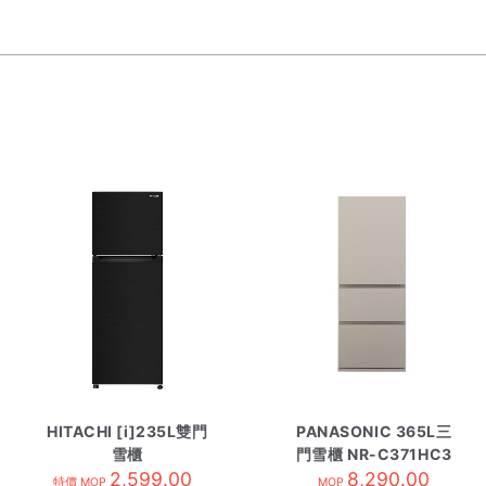
HITACHI [i]235L雙門
PANASONIC 365L三
雪櫃
門雪櫃 NR-C371HC3
HRTN5255MFBBKHK
2,599.00
8,290.00
大象灰
特價 MOP
MOP