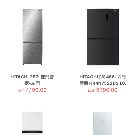
HITACHI 257L雙門雪
HITACHI [8]466L四門
櫃-左門
雪櫃 HR4N7522DS DX
RB330P8HLBSL 不繡
4,190.00
9,190.00
黑綱灰
MOP
MOP
綱