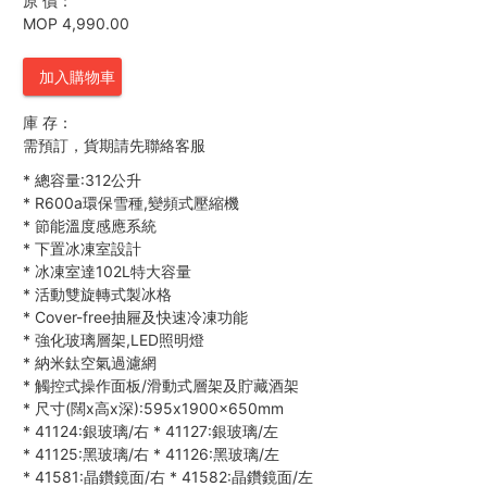
原 價：
MOP 4,990.00
加入購物車
庫 存：
需預訂，貨期請先聯絡客服
*
總容量:312公升
*
R600a環保雪種,變頻式壓縮機
*
節能溫度感應系統
*
下置冰凍室設計
*
冰凍室達102L特大容量
*
活動雙旋轉式製冰格
*
Cover-free抽屜及快速冷凍功能
*
強化玻璃層架,LED照明燈
*
納米鈦空氣過濾網
*
觸控式操作面板/滑動式層架及貯藏酒架
*
尺寸(闊x高x深):595x1900x650mm
*
41124:銀玻璃/右
*
41127:銀玻璃/左
*
41125:黑玻璃/右
*
41126:黑玻璃/左
*
41581:晶鑽鏡面/右
*
41582:晶鑽鏡面/左