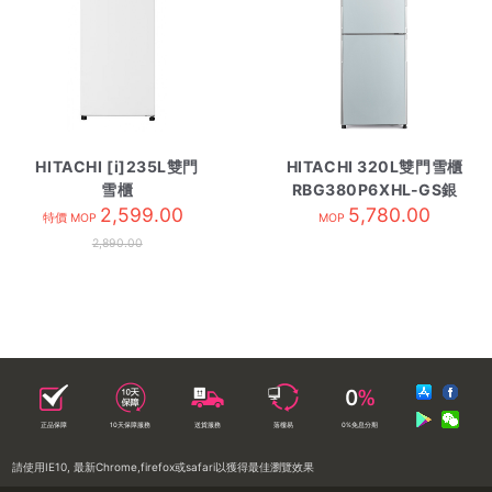
HITACHI [i]235L雙門
HITACHI 320L雙門雪櫃
雪櫃
RBG380P6XHL-GS銀
HRTN5255MFPWHHK
2,599.00
5,780.00
玻璃
特價 MOP
MOP
白色
2,890.00
正品保障
10天保障服務
送貨服務
落樓易
0%免息分期
請使用IE10, 最新Chrome,firefox或safari以獲得最佳瀏覽效果