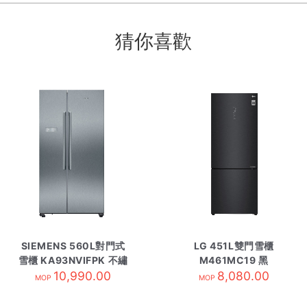
猜你喜歡
SIEMENS 560L對門式
LG 451L雙門雪櫃
雪櫃 KA93NVIFPK 不繡
M461MC19 黑
10,990.00
綱色
8,080.00
MOP
MOP