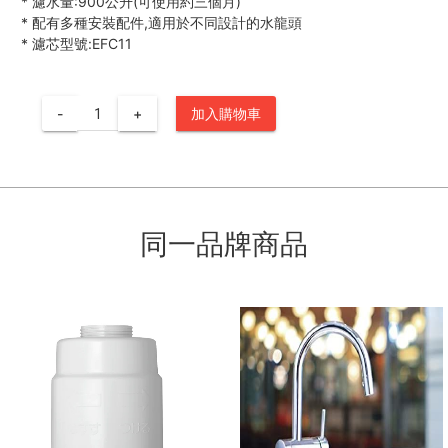
*
濾水量:900公升(可使用約三個月)
*
配有多種安裝配件,適用於不同設計的水龍頭
*
濾芯型號:EFC11
-
+
加入購物車
同一品牌商品