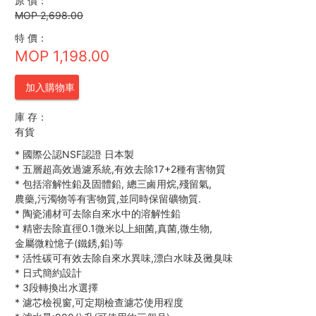
原 價：
MOP 2,698.00
特 價：
MOP 1,198.00
加入購物車
庫 存：
有貨
*
國際公認NSF認證 日本製
*
五層超高效過濾系統,有效去除17+2種有害物質
*
包括溶解性鉛及固體鉛, 總三鹵用烷,殘留氣,
農藥,污濁物等有害物質,並同時保留礦物質.
*
陶瓷浦材可去除自來水中的溶解性鉛
*
精密去除直徑0.1微米以上細菌,真菌,微生物,
金屬微粒憶子(鐵銹,鉛)等
*
活性碳可有效去除自來水異味,漂白水味及黴臭味
*
日式簡約設計
*
3段轉換出水選擇
*
濾芯檢視窗,可定期檢查濾芯使用程度