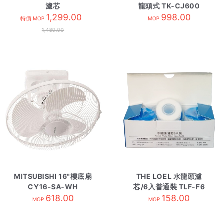
濾芯
龍頭式 TK-CJ600
UZC2000E/EUC2000
1,299.00
998.00
特價 MOP
MOP
1,480.00
MITSUBISHI 16"樓底扇
THE LOEL 水龍頭濾
CY16-SA-WH
芯/6入普通裝 TLF-F6
618.00
158.00
MOP
MOP