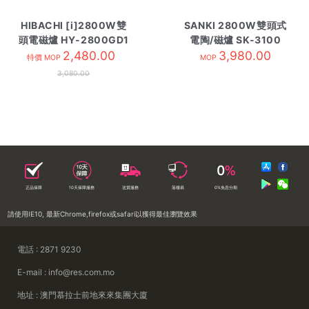
HIBACHI [i]2800W雙
SANKI 2800W雙頭式
頭電磁爐 HY-2800GD1
電陶/磁爐 SK-3100
2,480.00
3,980.00
特價 MOP
MOP
3,080.00
正品保障
10天保障服務
送貨服務
落樓易
0%免息分期
請使用IE10, 最新Chrome,firefox或safari以獲得最佳瀏覽效果
電話 : 2871 9230
E-mail : info@res.com.mo
地址 : 澳門慕拉士前地來來集團大廈