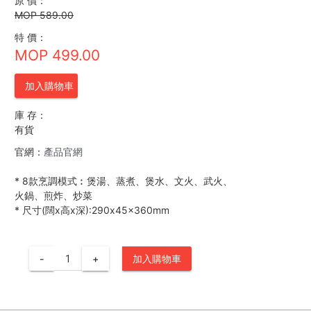
原 價：
MOP 589.00
特 價：
MOP 499.00
加入購物車
庫 存：
有貨
官網：
產品官網
*
8款烹調模式︰煲湯、蒸煮、煲水、文火、武火、
火鍋、煎炸、炒菜
*
尺寸(闊x高x深):290x45x360mm
-
+
加入購物車