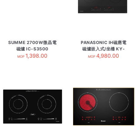
SUMME 2700W微晶電
PANASONIC IH磁應電
磁爐 IC-S3500
磁爐嵌入式/坐檯 KY-
1,398.00
H1WZ70
4,980.00
MOP
MOP