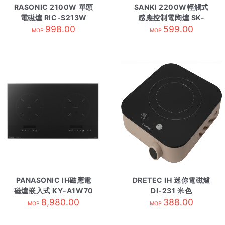
RASONIC 2100W 單頭
SANKI 2200W輕觸式
電磁爐 RIC-S213W
感應控制電陶爐 SK-
998.00
JD22
599.00
MOP
MOP
PANASONIC IH磁應電
DRETEC IH 迷你電磁爐
磁爐嵌入式 KY-A1W70
DI-231 米色
8,980.00
黑
388.00
MOP
MOP