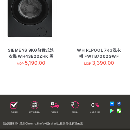
SIEMENS 9KG前置式洗
WHIRLPOOL 7KG洗衣
衣機 WH43E20ZHK 黑
機 FWTB7002GWF
5,190.00
色
3,390.00
MOP
MOP
正品保障
10天保障服務
送貨服務
落樓易
0%免息分期
請使用IE10, 最新Chrome,firefox或safari以獲得最佳瀏覽效果