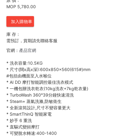
原 價：
MOP 5,780.00
加入購物車
庫 存：
需預訂，貨期請先聯絡客服
官網：
產品官網
*
洗衣容量:10.5KG
*
尺寸(闊x高x深):600x850x560(615#)mm
#包括由機面至入水喉位
*
AI DD 摩打智能調控最佳洗衣模式
*
一機包辦洗衣乾衣(10kg洗衣+7kg乾衣量)
*
TurboWash 360°39分鐘快速清洗
*
Steam+ 蒸氣洗滌,防敏衛生
*
全新滾筒設計,尺寸不變容量更大
*
SmartThinQ 智能家電
*
妙手 6 重洗
*
直驅式變頻摩打
*
可變脫水轉速:400-1400