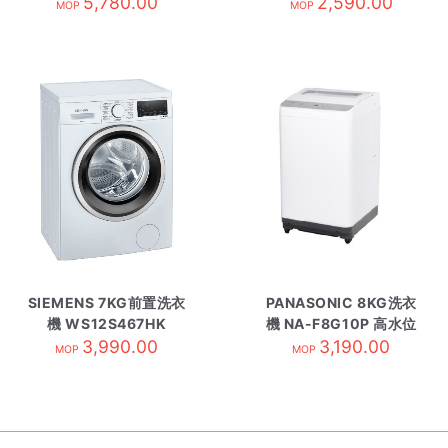
C14105V2W
5,780.00
Q801APH(WW
2,590.00
MOP
MOP
SIEMENS 7KG前置洗衣
PANASONIC 8KG洗衣
機 WS12S467HK
機 NA-F8G10P 高水位
3,990.00
3,190.00
MOP
MOP