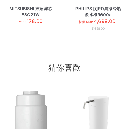
MITSUBISHI 沐浴濾芯
PHILIPS [i]RO純淨冷熱
ESC21W
飲水機R600a
178.00
ADD6951-茗茶咖啡配
4,699.00
MOP
特價 MOP
件
5,688.00
猜你喜歡