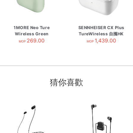
1MORE Neo Ture
SENNHEISER CX Plus
Wireless Green
TureWireless 自攜HK
269.00
原廠保養 White
1,439.00
MOP
MOP
猜你喜歡