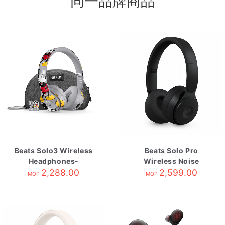
同一品牌商品
Beats Solo3 Wireless
Beats Solo Pro
Headphones-
Wireless Noise
Mickey's 90th
2,288.00
Cancelling
2,599.00
MOP
MOP
Headphones-Black