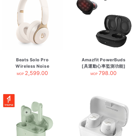
Beats Solo Pro
Amazfit PowerBuds
Wireless Noise
[具運動心率監測功能]
Cancelling
2,599.00
暗影黑
798.00
MOP
MOP
Headphones-Ivory