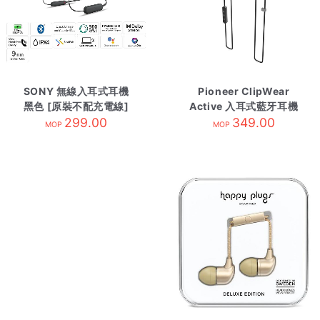
SONY 無線入耳式耳機
Pioneer ClipWear
黑色 [原裝不配充電線]
Active 入耳式藍牙耳機
WI-C100/BZE
299.00
灰 SE-CL5BTH
349.00
MOP
MOP