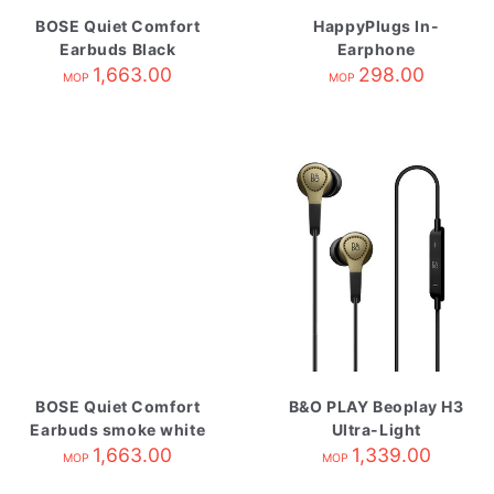
BOSE Quiet Comfort
HappyPlugs In-
Earbuds Black
Earphone
1,663.00
Champagne
298.00
MOP
MOP
BOSE Quiet Comfort
B&O PLAY Beoplay H3
Earbuds smoke white
Ultra-Light
1,663.00
Earphones
1,339.00
MOP
MOP
Champagne