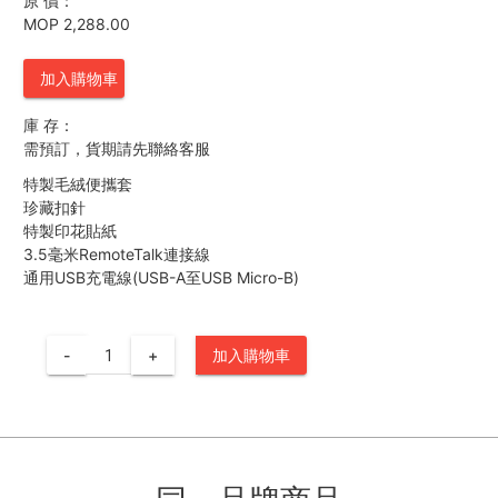
原 價：
MOP 2,288.00
加入購物車
庫 存：
需預訂，貨期請先聯絡客服
特製毛絨便攜套
珍藏扣針
特製印花貼紙
3.5毫米RemoteTalk連接線
通用USB充電線(USB-A至USB Micro-B)
-
+
加入購物車