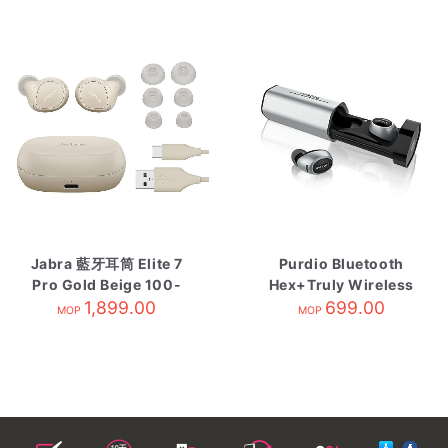
Jabra 藍牙耳筒 Elite 7
Purdio Bluetooth
Pro Gold Beige 100-
Hex+Truly Wireless
99172005-40
1,899.00
Earphone Sliver
699.00
MOP
MOP