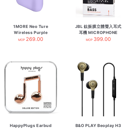
1MORE Neo Ture
JBL 鈦振膜立體聲入耳式
Wireless Purple
耳機 MICROPHONE
269.00
399.00
MOP
MOP
HappyPlugs Earbud
B&O PLAY Beoplay H3