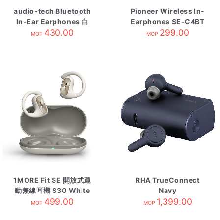
audio-tech Bluetooth
Pioneer Wireless In-
In-Ear Earphones 白
Earphones SE-C4BT
ATH-CK200BT WH
430.00
Green
299.00
MOP
MOP
1MORE Fit SE 開放式運
RHA TrueConnect
動無線耳機 S30 White
Navy
499.00
1,399.00
MOP
MOP