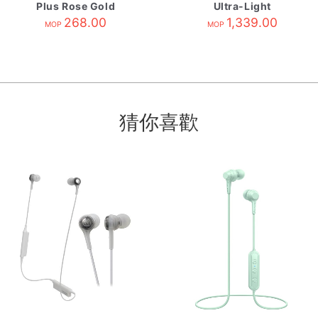
Plus Rose Gold
Ultra-Light
268.00
Earphones
1,339.00
MOP
MOP
Champagne
猜你喜歡