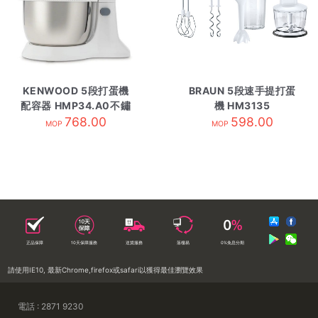
KENWOOD 5段打蛋機
BRAUN 5段速手提打蛋
配容器 HMP34.A0不鏽
機 HM3135
768.00
鋼
598.00
MOP
MOP
正品保障
10天保障服務
送貨服務
落樓易
0%免息分期
請使用IE10, 最新Chrome,firefox或safari以獲得最佳瀏覽效果
電話 : 2871 9230