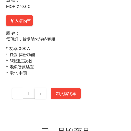
原 價：
MOP 270.00
加入購物車
庫 存：
需預訂，貨期請先聯絡客服
*
功率:300W
*
打蛋,搓粉功能
*
5種速度調校
*
電線儲藏裝置
*
產地:中國
-
+
加入購物車