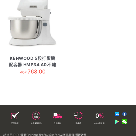
KENWOOD 5段打蛋機
配容器 HMP34.A0不鏽
768.00
鋼
MOP
正品保障
10天保障服務
送貨服務
落樓易
0%免息分期
請使用IE10, 最新Chrome,firefox或safari以獲得最佳瀏覽效果