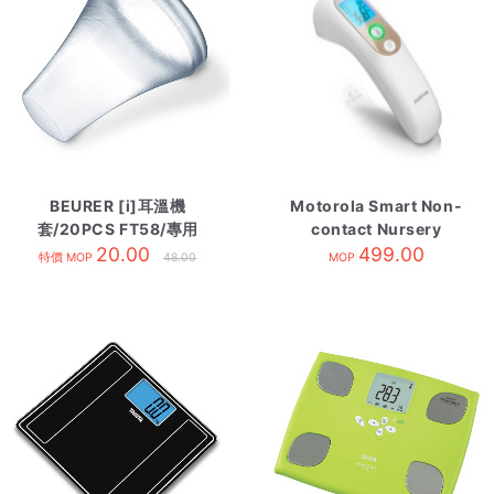
BEURER [i]耳溫機
Motorola Smart Non-
套/20PCS FT58/專用
contact Nursery
20.00
Thermometer white
499.00
特價 MOP
48.00
MOP