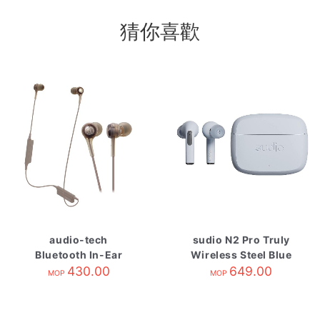
猜你喜歡
audio-tech
sudio N2 Pro Truly
Bluetooth In-Ear
Wireless Steel Blue
Earphones 米黃 ATH-
430.00
649.00
MOP
MOP
CK200BT BG