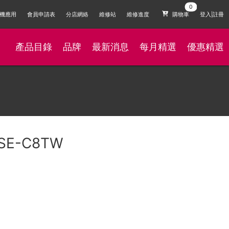
機應用
會員申請表
分店網絡
維修站
維修進度
購物車
登入|註冊
產品目錄
品牌
最新消息
每月精選
優惠精選
s SE-C8TW