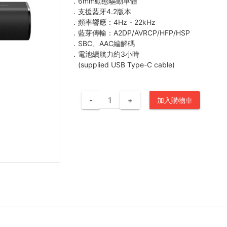
．6mm動態驅動單體
．支援藍牙4.2版本
．頻率響應：4Hz - 22kHz
．藍芽傳輸：A2DP/AVRCP/HFP/HSP
．SBC、AAC編解碼
．電池續航力約3小時
(supplied USB Type-C cable)
-
+
加入購物車