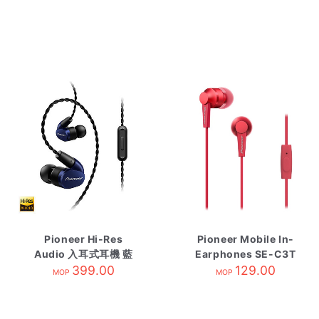
Pioneer Hi-Res
Pioneer Mobile In-
Audio 入耳式耳機 藍
Earphones SE-C3T
SE-CH5TL
399.00
129.00
Red
MOP
MOP