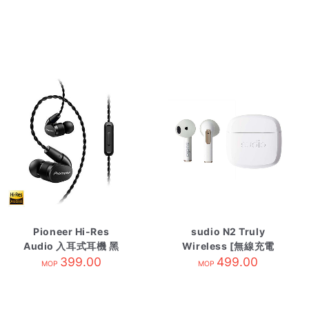
Pioneer Hi-Res
sudio N2 Truly
Audio 入耳式耳機 黑
Wireless [無線充電
SE-CH5TK
399.00
盒] White
499.00
MOP
MOP