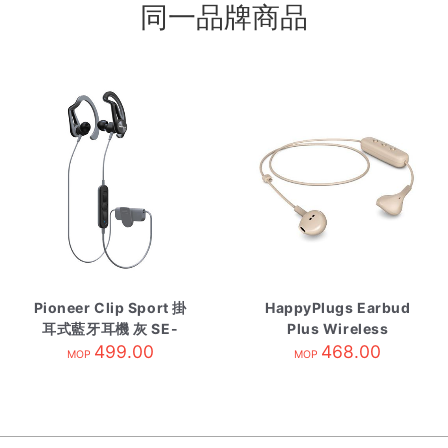
同一品牌商品
Pioneer Clip Sport 掛
HappyPlugs Earbud
耳式藍牙耳機 灰 SE-
Plus Wireless
E7BTH
499.00
Champagne
468.00
MOP
MOP