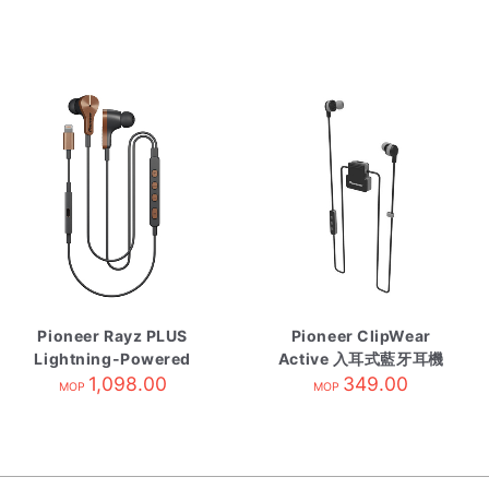
Pioneer Rayz PLUS
Pioneer ClipWear
Lightning-Powered
Active 入耳式藍牙耳機
消噪耳機 銅 SE-
1,098.00
灰 SE-CL5BTH
349.00
MOP
MOP
LTC5RT