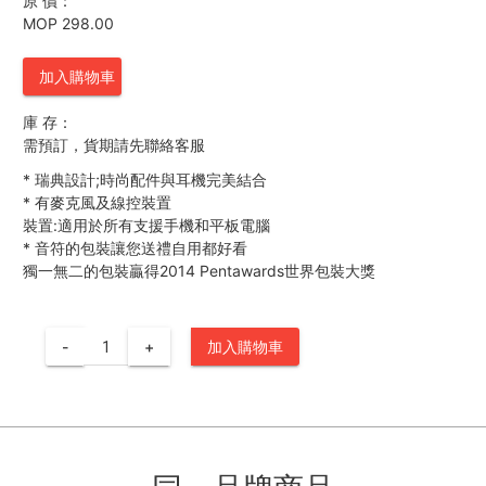
原 價：
MOP 298.00
加入購物車
庫 存：
需預訂，貨期請先聯絡客服
*
瑞典設計;時尚配件與耳機完美結合
*
有麥克風及線控裝置
裝置:適用於所有支援手機和平板電腦
*
音符的包裝讓您送禮自用都好看
獨一無二的包裝贏得2014 Pentawards世界包裝大獎
-
+
加入購物車