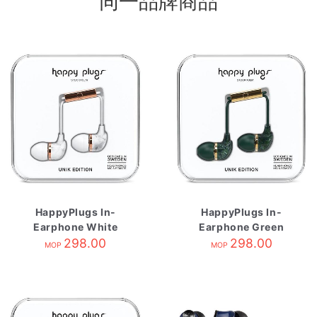
同一品牌商品
HappyPlugs In-
HappyPlugs In-
Earphone White
Earphone Green
Marble
298.00
Marble
298.00
MOP
MOP