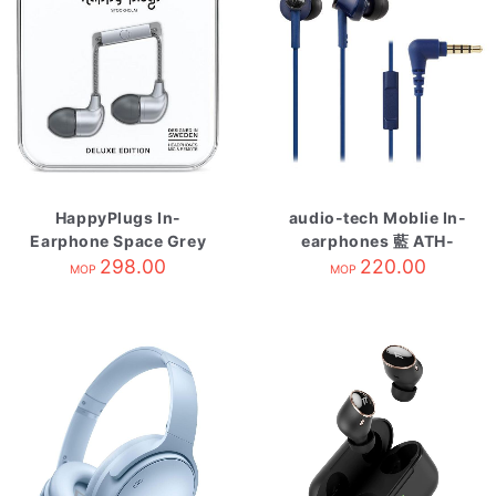
HappyPlugs In-
audio-tech Moblie In-
Earphone Space Grey
earphones 藍 ATH-
298.00
CK350is BL
220.00
MOP
MOP