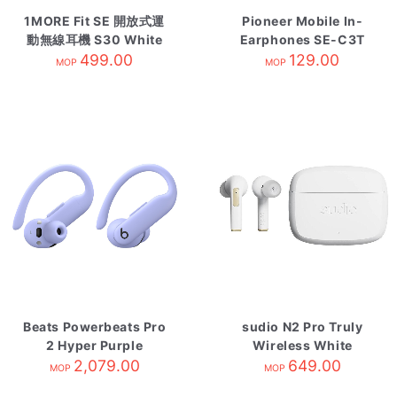
1MORE Fit SE 開放式運
Pioneer Mobile In-
動無線耳機 S30 White
Earphones SE-C3T
499.00
Gray
129.00
MOP
MOP
Beats Powerbeats Pro
sudio N2 Pro Truly
2 Hyper Purple
Wireless White
2,079.00
649.00
MOP
MOP