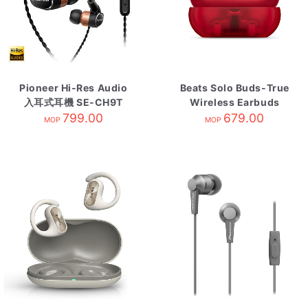
Pioneer Hi-Res Audio
Beats Solo Buds-True
入耳式耳機 SE-CH9T
Wireless Earbuds
799.00
Transparent Red
679.00
MOP
MOP