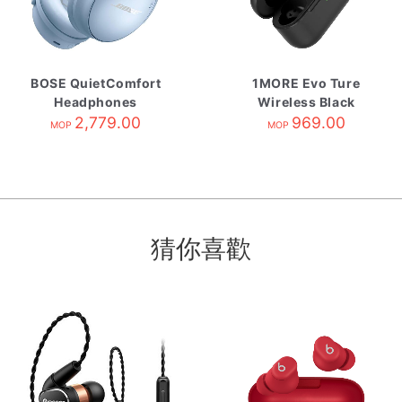
BOSE QuietComfort
1MORE Evo Ture
Headphones
Wireless Black
Moonstone Blue
2,779.00
969.00
MOP
MOP
猜你喜歡