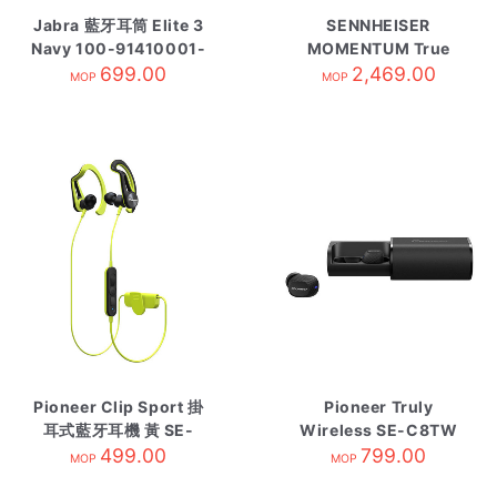
Jabra 藍牙耳筒 Elite 3
SENNHEISER
Navy 100-91410001-
MOMENTUM True
699.00
40
Wireless 2 自攜HK原
2,469.00
MOP
MOP
廠保養 White
Pioneer Clip Sport 掛
Pioneer Truly
耳式藍牙耳機 黃 SE-
Wireless SE-C8TW
E7BTY
499.00
799.00
MOP
MOP