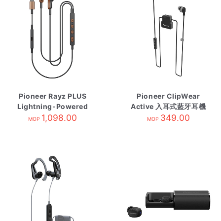
Pioneer Rayz PLUS
Pioneer ClipWear
Lightning-Powered
Active 入耳式藍牙耳機
消噪耳機 銅 SE-
1,098.00
灰 SE-CL5BTH
349.00
MOP
MOP
LTC5RT