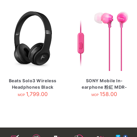
Beats Solo3 Wireless
SONY Mobile In-
Headphones Black
earphone 粉紅 MDR-
1,799.00
EX15APPIC
158.00
MOP
MOP