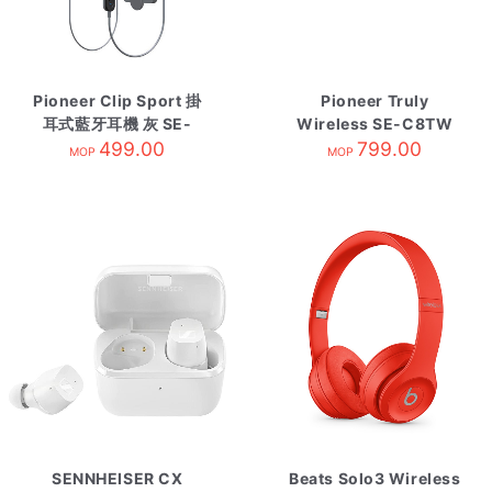
Pioneer Clip Sport 掛
Pioneer Truly
耳式藍牙耳機 灰 SE-
Wireless SE-C8TW
E7BTH
499.00
799.00
MOP
MOP
SENNHEISER CX
Beats Solo3 Wireless