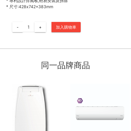
*
專利設計排風喉,輕易安裝及拆除
*
尺寸:428x742x383mm
-
+
加入購物車
同一品牌商品