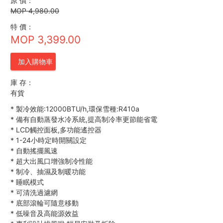
原 價：
MOP 4,980.00
特 價：
MOP 3,399.00
加入購物車
庫 存：
有貨
*
製冷效能:12000BTU/h,環保雪種:R410a
*
備有自動蒸發水冷系統,提高制冷率更節能省電
*
LCD觸控面板,多功能遙控器
*
1-24小時定時開關設定
*
自動搖擺風速
*
超大出風口增強制冷性能
*
制冷、抽濕及制暖功能
*
睡眠模式
*
可清洗過濾網
*
底部滾輪可隨意移動
*
低噪音及高能源效益