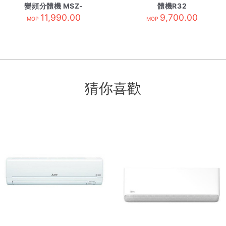
變頻分體機 MSZ-
體機R32
PAH12VA-內 R410A
11,990.00
FTXJ25MV1HB 夜黑
9,700.00
MOP
MOP
猜你喜歡