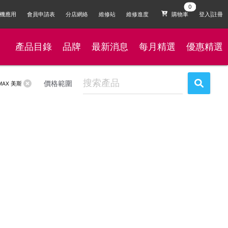
機應用
會員申請表
分店網絡
維修站
維修進度
購物車
登入|註冊
產品目錄
品牌
最新消息
每月精選
優惠精選
價格範圍
MAX 美斯