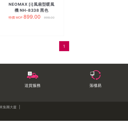
NEOMAX [i]風扇型暖風
機 NH-8338 黑色
899.00
特價 MOP
998.00
1
送貨服務
落樓易
來來集團大廈