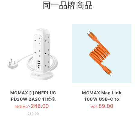
同一品牌商品
MOMAX [i]ONEPLUG
MOMAX Mag.Link
PD20W 2A2C 11位拖
100W USB-C to
板 白
248.00
USB-C磁吸充電線 1米
89.00
特價 MOP
MOP
橙色
269.00