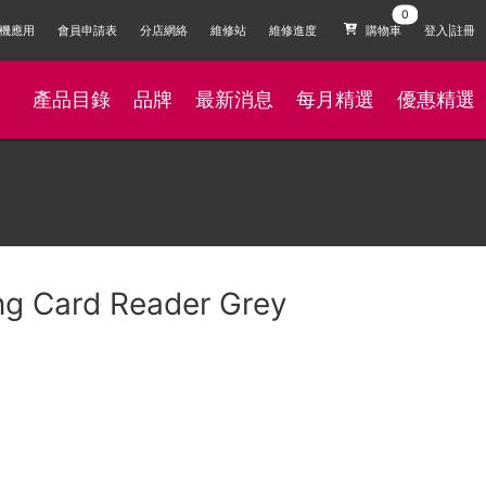
機應用
會員申請表
分店網絡
維修站
維修進度
購物車
登入|註冊
產品目錄
品牌
最新消息
每月精選
優惠精選
ng Card Reader Grey