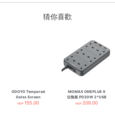
猜你喜歡
ODOYO Tempered
MOMAX ONEPLUE 6
Galss Screen
位拖板 PD20W 2*USB
Protector For iPhone
155.00
+ 1*Type-C 灰
209.00
MOP
MOP
15/Pro