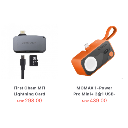
First Cham MFI
MOMAX 1-Power
Lightning Card
Pro Mini+ 3合1 USB-
Reader Grey
298.00
C及Watch 5000mAh
439.00
MOP
MOP
流動電源 橙