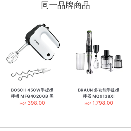
同一品牌商品
BOSCH 450W手提攪
BRAUN 多功能手提攪
拌機 MFQ4020GB 黑
拌器 MQ9138XI
398.00
白色
1,798.00
MOP
MOP