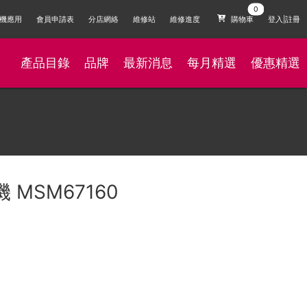
機應用
會員申請表
分店網絡
維修站
維修進度
購物車
登入|註冊
產品目錄
品牌
最新消息
每月精選
優惠精選
 MSM67160