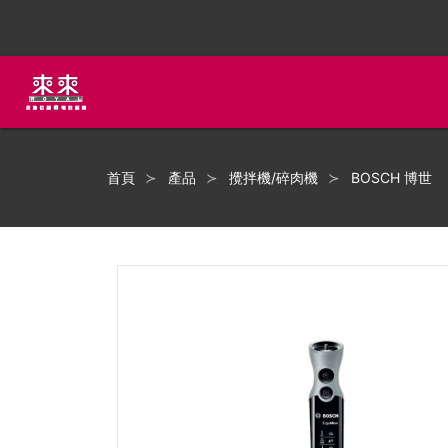
首頁
產品
攪拌機/碎肉機
BOSCH 博世