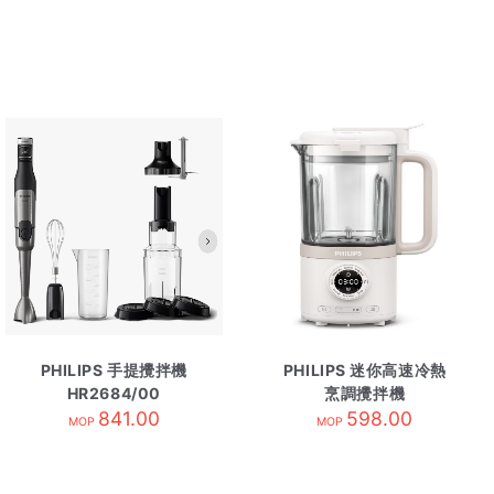
PHILIPS 手提攪拌機
PHILIPS 迷你高速冷熱
HR2684/00
烹調攪拌機
841.00
HR2038/30
598.00
MOP
MOP