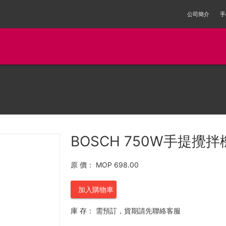
公司簡介
手
BOSCH 750W手提攪拌機
原 價：
MOP 698.00
加入購物車
庫 存：
需預訂，貨期請先聯絡客服