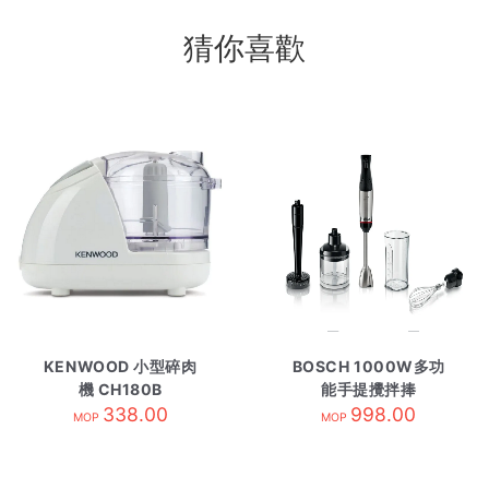
猜你喜歡
KENWOOD 小型碎肉
BOSCH 1000W多功
機 CH180B
能手提攪拌捧
338.00
MSM6M623 不鏽鋼
998.00
MOP
MOP