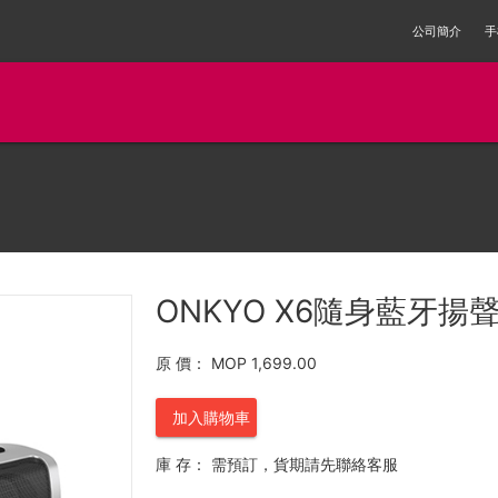
公司簡介
手
ONKYO X6隨身藍牙揚聲
原 價：
MOP 1,699.00
加入購物車
庫 存：
需預訂，貨期請先聯絡客服