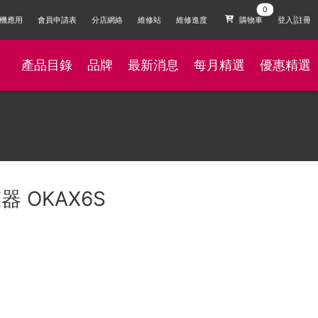
機應用
會員申請表
分店網絡
維修站
維修進度
購物車
登入|註冊
產品目錄
品牌
最新消息
每月精選
優惠精選
器 OKAX6S