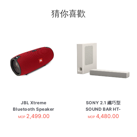
猜你喜歡
JBL Xtreme
SONY 2.1 纖巧型
Bluetooth Speaker
SOUND BAR HT-
2,499.00
Red
MT500 WH
4,480.00
MOP
MOP