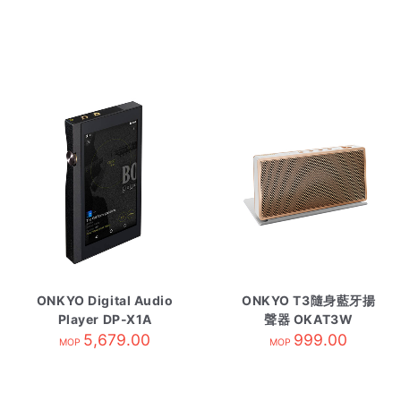
ONKYO Digital Audio
ONKYO T3隨身藍牙揚
Player DP-X1A
聲器 OKAT3W
5,679.00
999.00
MOP
MOP