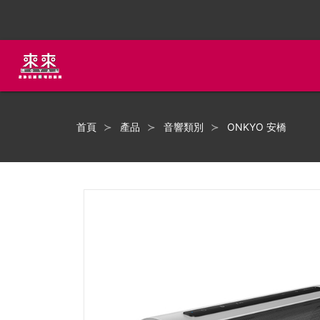
首頁
產品
音響類別
ONKYO 安橋