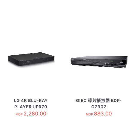
LG 4K BLU-RAY
GIEC 碟片播放器 BDP-
PLAYER UP970
G2902
2,280.00
883.00
MOP
MOP