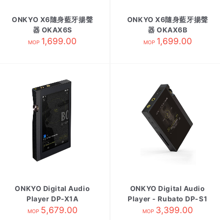
ONKYO X6隨身藍牙揚聲
ONKYO X6隨身藍牙揚聲
器 OKAX6S
器 OKAX6B
1,699.00
1,699.00
MOP
MOP
ONKYO Digital Audio
ONKYO Digital Audio
Player DP-X1A
Player - Rubato DP-S1
5,679.00
3,399.00
MOP
MOP