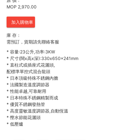
原 價：
MOP 2,970.00
加入購物車
庫 存：
需預訂，貨期請先聯絡客服
*
容量:23公升,功率:3KW
*
尺寸(闊x高x深):330x650x241mm
*
直柱式或插座式花灑頭,
配標準單控式混合龍頭
*
日本頂級特殊不銹鋼內膽
*
法國製造溫度調節器
*
性能卓越,可靠耐用
*
日本特殊不銹鋼精製而成
*
優質不銹鋼發熱管
*
高度靈敏溫度調節器,自動恆溫
*
慳水節能花灑頭
*
低壓爐