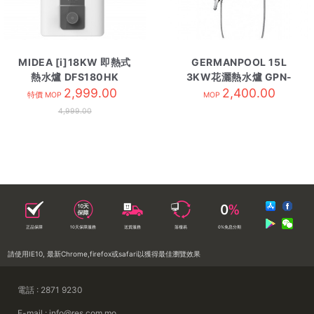
MIDEA [i]18KW 即熱式
GERMANPOOL 15L
熱水爐 DFS180HK
3KW花灑熱水爐 GPN-
2,999.00
4TD/ETD
2,400.00
特價 MOP
MOP
4,999.00
正品保障
10天保障服務
送貨服務
落樓易
0%免息分期
請使用IE10, 最新Chrome,firefox或safari以獲得最佳瀏覽效果
電話 : 2871 9230
E-mail : info@res.com.mo