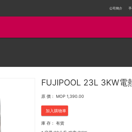
公司簡介
手
FUJIPOOL 23L 3KW電
原 價：
MOP 1,390.00
加入購物車
庫 存：
有貨