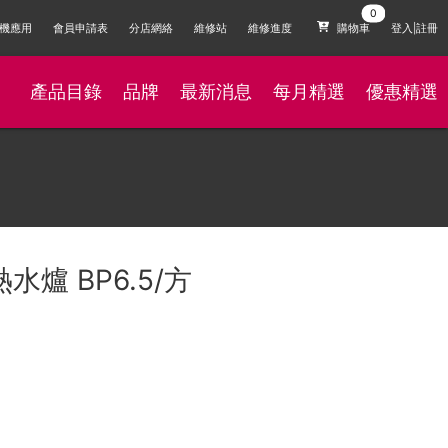
機應用
會員申請表
分店網絡
維修站
維修進度
購物車
登入|註冊
產品目錄
品牌
最新消息
每月精選
優惠精選
熱水爐 BP6.5/方