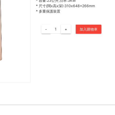
*
容量:23公升,功率:3KW
*
尺寸(闊x高x深):310x648x266mm
*
多重保護裝置
-
+
加入購物車