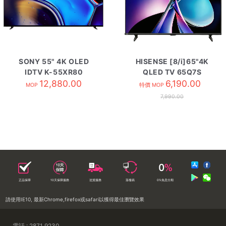
SONY 55" 4K OLED
HISENSE [8/i]65"4K
IDTV K-55XR80
QLED TV 65Q7S
12,880.00
6,190.00
MOP
特價 MOP
7,990.00
正品保障
10天保障服務
送貨服務
落樓易
0%免息分期
請使用IE10, 最新Chrome,firefox或safari以獲得最佳瀏覽效果
電話 : 2871 9230