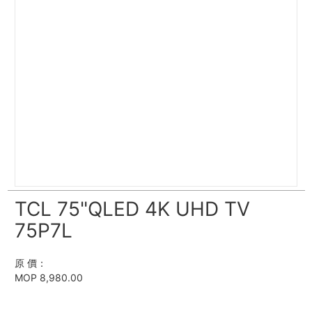
TCL 75"QLED 4K UHD TV
75P7L
原 價：
MOP 8,980.00