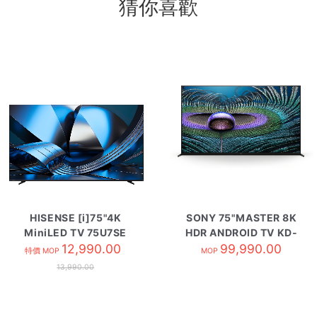
猜你喜歡
HISENSE [i]75"4K
SONY 75"MASTER 8K
MiniLED TV 75U7SE
HDR ANDROID TV KD-
12,990.00
99,990.00
Z9J
特價 MOP
MOP
13,990.00