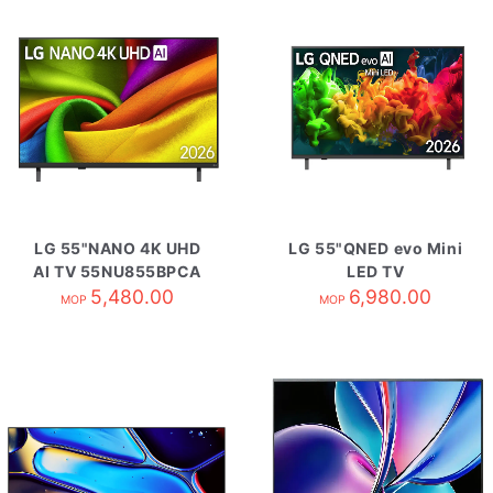
LG 55"NANO 4K UHD
LG 55"QNED evo Mini
AI TV 55NU855BPCA
LED TV
5,480.00
55QNED80BCA
6,980.00
MOP
MOP