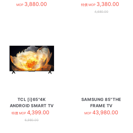
3,880.00
55V6C
3,380.00
MOP
特價 MOP
4,680.00
TCL [i]65"4K
SAMSUNG 85"THE
ANDROID SMART TV
FRAME TV
65V6C
4,399.00
QA85LS03HWJXZK
43,980.00
特價 MOP
MOP
6,980.00