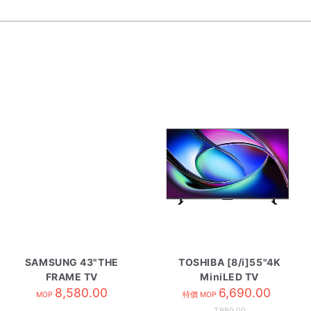
SAMSUNG 43"THE
TOSHIBA [8/i]55"4K
FRAME TV
MiniLED TV
QA43LS03HEJXZK
8,580.00
55Z670SK
6,690.00
MOP
特價 MOP
7,990.00