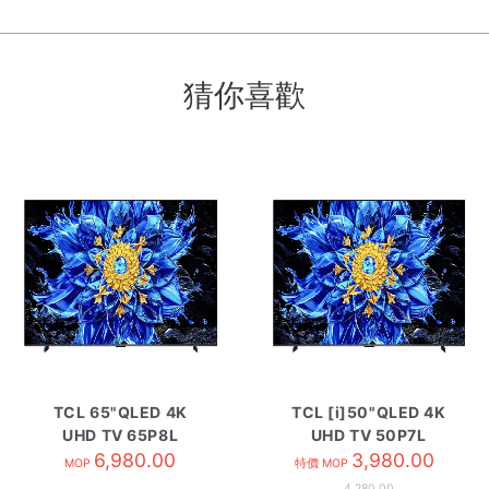
猜你喜歡
TCL 65"QLED 4K
TCL [i]50"QLED 4K
UHD TV 65P8L
UHD TV 50P7L
6,980.00
3,980.00
MOP
特價 MOP
4,280.00