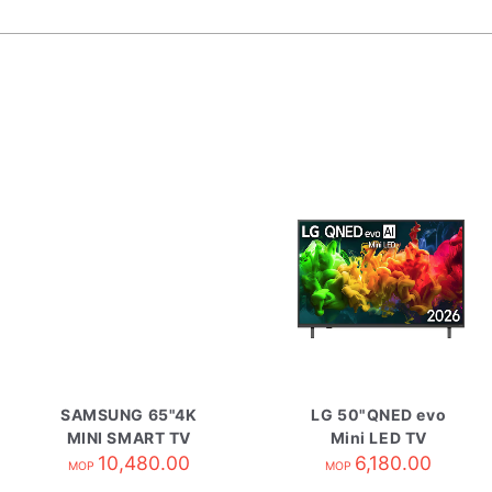
SAMSUNG 65"4K
LG 50"QNED evo
MINI SMART TV
Mini LED TV
UA65M80HAJXZK
10,480.00
50QNED80BCA
6,180.00
MOP
MOP