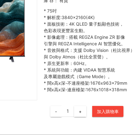
庫 存：
有貨
*
75吋
*
解析度:3840×2160(4K)
*
面板技術：4K QLED 量子點顯色技術，
色彩表現更豐富生動。
*
影像處理：搭載 REGZA Engine ZR 影像
引擎與 REGZA Intelligence AI 智慧優化。
*
音效與格式：支援 Dolby Vision（杜比視界）
與 Dolby Atmos（杜比全景聲）。
*
原生更新率：60Hz。
*
系統與功能：內建 VIDAA 智慧系統
及專屬遊戲模式（Game Mode）。
*
闊x高x深-不連座檯架:1676x963x79mm
*
闊x高x深-連座檯架:1676x1018x318mm
-
+
加入購物車