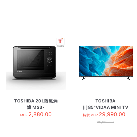
TOSHIBA 20L蒸氣焗
TOSHIBA
爐 MS3-
[i]85"VIDAA MINI TV
STQ20SC/BK黑
2,880.00
85Z670SP
29,990.00
MOP
特價 MOP
36,990.00