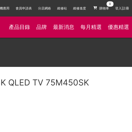
機應用
會員申請表
分店網絡
維修站
維修進度
購物車
登入|註冊
產品目錄
品牌
最新消息
每月精選
優惠精選
 4K QLED TV 75M450SK