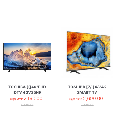
TOSHIBA [i]40"FHD
TOSHIBA [7/i]43"4K
IDTV 40V35NK
SMART TV
2,190.00
43C350NK
2,690.00
特價 MOP
特價 MOP
3,690.00
4,490.00