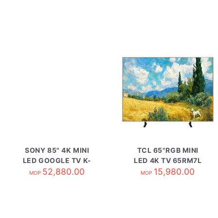
SONY 85" 4K MINI
TCL 65"RGB MINI
LED GOOGLE TV K-
LED 4K TV 65RM7L
52,880.00
85XR70
15,980.00
MOP
MOP