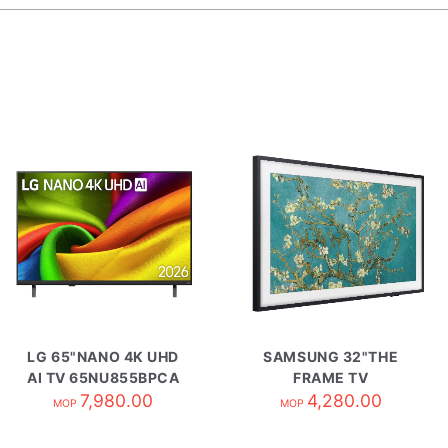
LG 65"NANO 4K UHD
SAMSUNG 32"THE
AI TV 65NU855BPCA
FRAME TV
7,980.00
QA32LS03CBJXZK
4,280.00
MOP
MOP