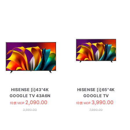
HISENSE [i]43"4K
HISENSE [i]65"4K
GOOGLE TV 43A6N
GOOGLE TV
2,090.00
HK65A6N
3,990.00
特價 MOP
特價 MOP
3,990.00
7,990.00