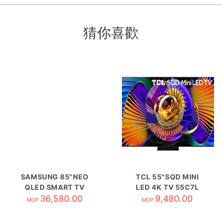
猜你喜歡
SAMSUNG 85"NEO
TCL 55"SQD MINI
QLED SMART TV
LED 4K TV 55C7L
QA85QN70HAJXZK
36,580.00
9,480.00
MOP
MOP