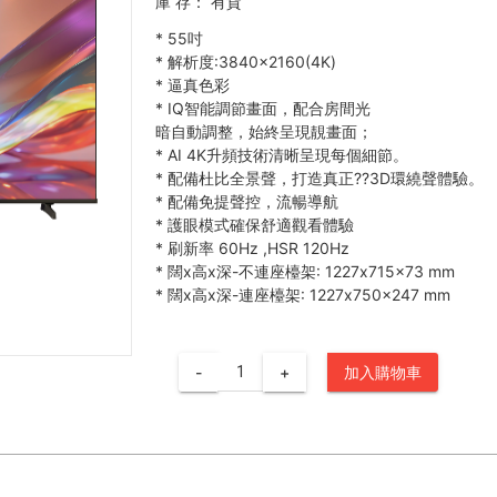
庫 存：
有貨
*
55吋
*
解析度:3840×2160(4K)
*
逼真色彩
*
IQ智能調節畫面，配合房間光
暗自動調整，始終呈現靚畫面；
*
AI 4K升頻技術清晰呈現每個細節。
*
配備杜比全景聲，打造真正??3D環繞聲體驗。
*
配備免提聲控，流暢導航
*
護眼模式確保舒適觀看體驗
*
刷新率 60Hz ,HSR 120Hz
*
闊x高x深-不連座檯架: 1227x715x73 mm
*
闊x高x深-連座檯架: 1227x750x247 mm
-
+
加入購物車