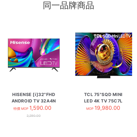
同一品牌商品
HISENSE [i]32"FHD
TCL 75"SQD MINI
ANDROID TV 32A4N
LED 4K TV 75C7L
1,590.00
19,980.00
特價 MOP
MOP
2,290.00