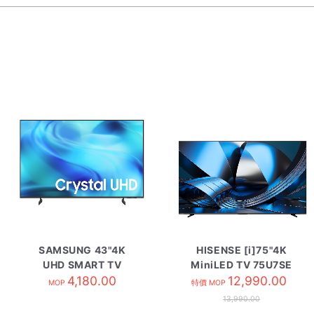
SAMSUNG 43"4K
HISENSE [i]75"4K
UHD SMART TV
MiniLED TV 75U7SE
UA43U8500HJXZK
4,180.00
12,990.00
MOP
特價 MOP
13,990.00