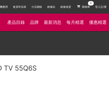
機應用
會員申請表
分店網絡
維修站
維修進度
購物車
登入|註冊
產品目錄
品牌
最新消息
每月精選
優惠精選
D TV 55Q6S