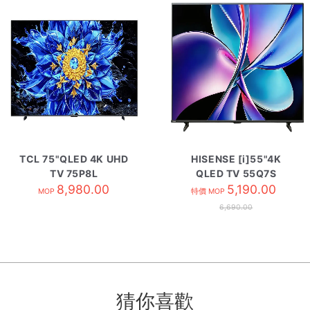
TCL 75"QLED 4K UHD
HISENSE [i]55"4K
TV 75P8L
QLED TV 55Q7S
8,980.00
5,190.00
MOP
特價 MOP
6,690.00
猜你喜歡