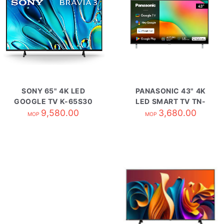
SONY 65" 4K LED
PANASONIC 43" 4K
GOOGLE TV K-65S30
LED SMART TV TN-
9,580.00
43W70BGH
3,680.00
MOP
MOP