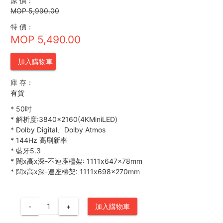
原 價：
MOP 5,990.00
特 價：
MOP 5,490.00
加入購物車
庫 存：
有貨
*
50吋
*
解析度:3840×2160(4KMiniLED)
*
Dolby Digital、Dolby Atmos
*
144Hz 高刷新率
*
藍牙5.3
*
闊x高x深-不連座檯架: 1111x647x78mm
*
闊x高x深-連座檯架: 1111x698x270mm
-
+
加入購物車