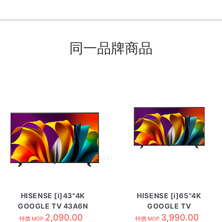
同一品牌商品
HISENSE [i]43"4K
HISENSE [i]65"4K
GOOGLE TV 43A6N
GOOGLE TV
2,090.00
HK65A6N
3,990.00
特價 MOP
特價 MOP