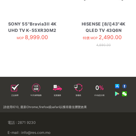
SONY 55"Bravia3II 4K
HISENSE [8/i]43"4K
UHD TV K-55XR30M2
QLED TV 43Q6N
8,999.00
2,490.00
MOP
特價 MOP
4,690.00
正品保障
10天保障服務
送貨服務
落樓易
0%免息分期
請使用IE10, 最新Chrome,firefox或safari以獲得最佳瀏覽效果
電話 : 2871 9230
E-mail : info@res.com.mo