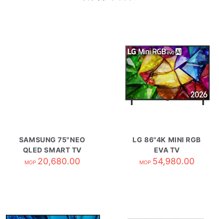
SAMSUNG 75"NEO
LG 86"4K MINI RGB
QLED SMART TV
EVA TV
QA75QN70HAJXZK
20,680.00
86MRG85BCA
54,980.00
MOP
MOP