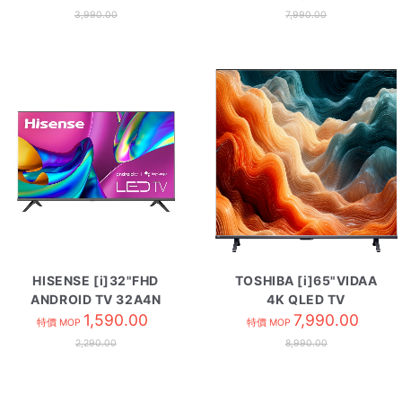
3,990.00
7,990.00
HISENSE [i]32"FHD
TOSHIBA [i]65"VIDAA
ANDROID TV 32A4N
4K QLED TV
1,590.00
65M450SK
7,990.00
特價 MOP
特價 MOP
2,290.00
8,990.00