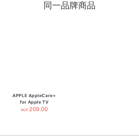
同一品牌商品
APPLE AppleCare+
for Apple TV
209.00
MOP