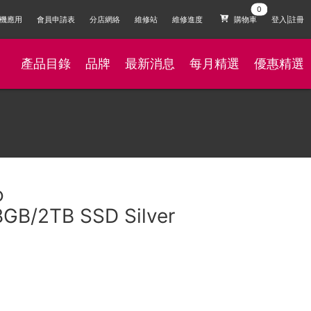
機應用
會員申請表
分店網絡
維修站
維修進度
購物車
登入|註冊
產品目錄
品牌
最新消息
每月精選
優惠精選
o
B/2TB SSD Silver