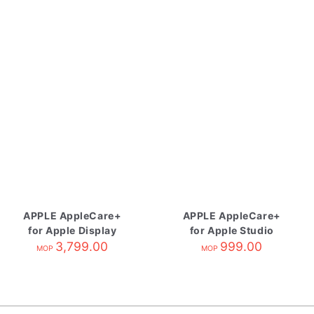
APPLE AppleCare+
APPLE AppleCare+
for Apple Display
for Apple Studio
3,799.00
Display
999.00
MOP
MOP