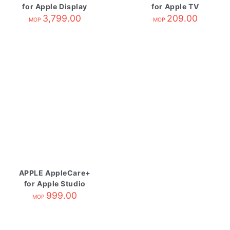
for Apple Display
for Apple TV
3,799.00
209.00
MOP
MOP
APPLE AppleCare+
for Apple Studio
Display
999.00
MOP