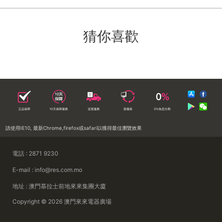
猜你喜歡
正品保障
10天保障服務
送貨服務
落樓易
0%免息分期
請使用IE10, 最新Chrome,firefox或safari以獲得最佳瀏覽效果
電話 : 2871 9230
E-mail : info@res.com.mo
地址 : 澳門慕拉士前地來來集團大廈
Copyright © 2026 澳門來來電器廣場