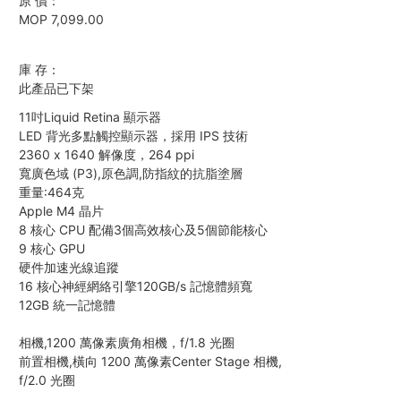
原 價：
MOP 7,099.00
庫 存：
此產品已下架
11吋Liquid Retina 顯示器
LED 背光多點觸控顯示器，採用 IPS 技術
2360 x 1640 解像度，264 ppi
寬廣色域 (P3),原色調,防指紋的抗脂塗層
重量:464克
Apple M4 晶片
8 核心 CPU 配備3個高效核心及5個節能核心
9 核心 GPU
硬件加速光線追蹤
16 核心神經網絡引擎120GB/s 記憶體頻寬
12GB 統一記憶體
相機,1200 萬像素廣角相機，f/1.8 光圈
前置相機,橫向 1200 萬像素Center Stage 相機,
f/2.0 光圈