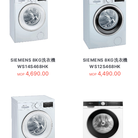
SIEMENS 8KG洗衣機
SIEMENS 8KG洗衣機
WS14S468HK
WS12S468HK
4,690.00
4,490.00
MOP
MOP