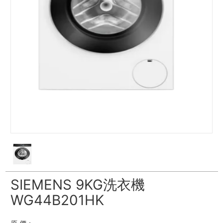
SIEMENS 9KG洗衣機
WG44B201HK