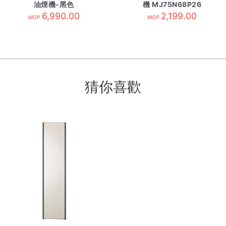
油煙機-黑色
機 MJ75N68P26
LC53BVB9HK 需訂貨
6,990.00
2,199.00
MOP
MOP
猜你喜歡