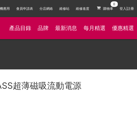
機應用
會員申請表
分店網絡
維修站
維修進度
購物車
登入|註冊
產品目錄
品牌
最新消息
每月精選
優惠精選
.PASS超薄磁吸流動電源