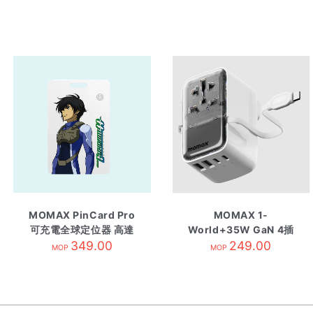
MOMAX PinCard Pro
MOMAX 1-
可充電全球定位器 高達
World+35W GaN 4插
系列 剎那-藍
349.00
口+AC旅行插座 [內建
249.00
MOP
MOP
USB-C充電線] 白