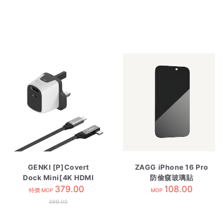
GENKI [P]Covert
ZAGG iPhone 16 Pro
Dock Mini[4K HDMI
防偷窺玻璃貼
TV Docking & Type-
379.00
108.00
特價 MOP
MOP
C Charging]
399.00