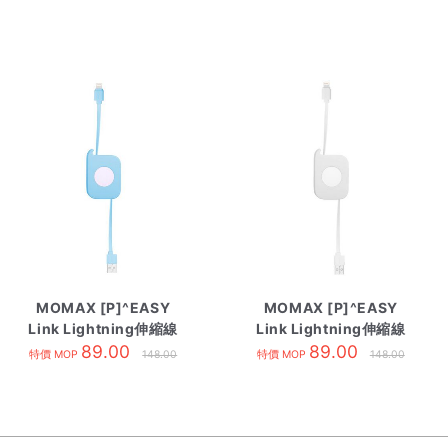
MOMAX [P]^EASY
MOMAX [P]^EASY
Link Lightning伸縮線
Link Lightning伸縮線
80cm 藍
89.00
80cm 白
89.00
特價 MOP
148.00
特價 MOP
148.00