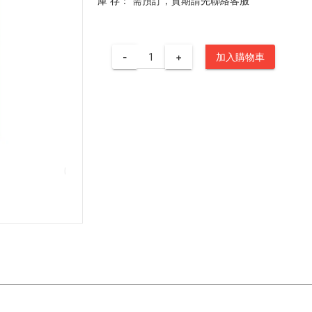
庫 存：
需預訂，貨期請先聯絡客服
-
+
加入購物車