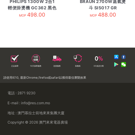
PHILIPS 1300W 2合1
BRAUN 2700W蒸氣燙
輕便掛燙機 GC362 黑色
斗 SI5017 GR
498.00
488.00
MOP
MOP
正品保障
10天保障服務
送貨服務
落樓易
0%免息分期
請使用IE10, 最新Chrome,firefox或safari以獲得最佳瀏覽效果
電話 : 2871 9230
E-mail : info@res.com.mo
地址 : 澳門慕拉士前地來來集團大廈
Copyright © 2026 澳門來來電器廣場