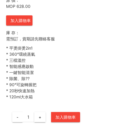
原 價：
MOP 628.00
加入購物車
庫 存：
需預訂，貨期請先聯絡客服
*
平燙掛燙2in1
*
360°環繞蒸氣
*
三檔溫控
*
智能感應啟動
*
一鍵智能清潔
*
除菌、除??
*
90°可旋轉握把
*
20秒快速加熱
*
120ml大水箱
-
+
加入購物車