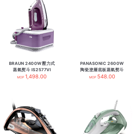
BRAUN 2400W壓力式
PANASONIC 2600W
蒸氣熨斗 IS2577VI
陶瓷塗層底板蒸氣熨斗
1,498.00
NI-U800
548.00
MOP
MOP