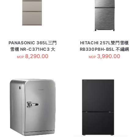
PANASONIC 365L三門
HITACHI 257L雙門雪櫃
雪櫃 NR-C371HC3 大
RB330P8H-BSL 不繡綱
8,290.00
象灰
3,990.00
MOP
MOP