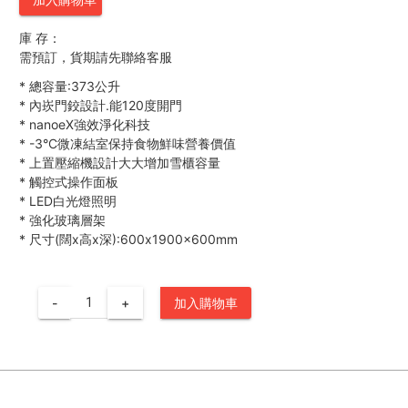
庫 存：
需預訂，貨期請先聯絡客服
*
總容量:373公升
*
內崁門鉸設計.能120度開門
*
nanoeX強效淨化科技
*
-3°C微凍結室保持食物鮮味營養價值
*
上置壓縮機設計大大增加雪櫃容量
*
觸控式操作面板
*
LED白光燈照明
*
強化玻璃層架
*
尺寸(闊x高x深):600x1900x600mm
-
+
加入購物車