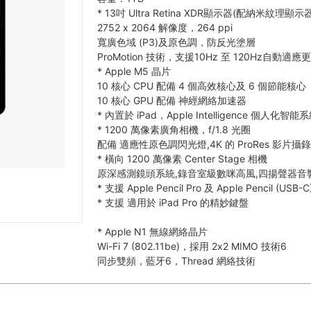
*
13吋 Ultra Retina XDR顯示器(配納米紋理顯示
2752 x 2064 解像度，264 ppi
寬廣色域 (P3)及原色調，防反光塗層
ProMotion 技術，支援10Hz 至 120Hz自動適
*
Apple M5 晶片
10 核心 CPU 配備 4 個高效核心及 6 個節能核心
10 核心 GPU 配備 神經網絡加速器
*
內置於 iPad，Apple Intelligence 個人化智能
*
1200 萬像素廣角相機，f/1.8 光圈
配備 適應性原色調閃光燈,4K 的 ProRes 影片攝
*
橫向 1200 萬像素 Center Stage 相機
原深感測鏡頭系統,錄音室級數咪高風,四揚聲器音
*
支援 Apple Pencil Pro 及 Apple Pencil (USB-C
*
支援 適用於 iPad Pro 的精妙鍵盤
*
Apple N1 無線網絡晶片
Wi-Fi 7 (802.11be)，採用 2x2 MIMO 技術6
同步雙頻，藍牙6，Thread 網絡技術