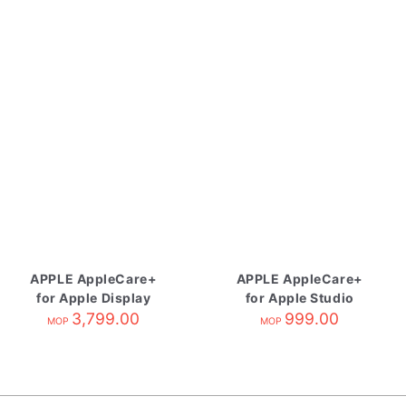
APPLE AppleCare+
APPLE AppleCare+
for Apple Display
for Apple Studio
3,799.00
Display
999.00
MOP
MOP