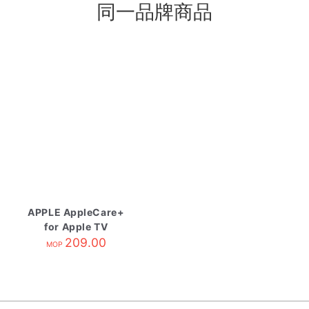
同一品牌商品
APPLE AppleCare+
for Apple TV
209.00
MOP