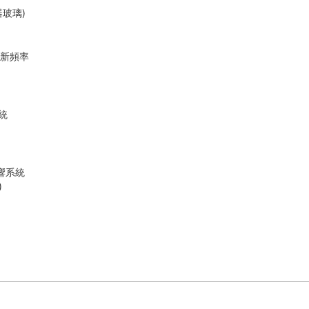
器玻璃)
應更新頻率
系統
錄
響系統
)