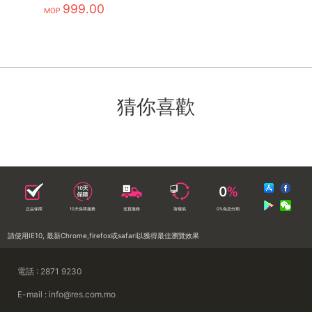
Display
999.00
MOP
猜你喜歡
正品保障
10天保障服務
送貨服務
落樓易
0%免息分期
請使用IE10, 最新Chrome,firefox或safari以獲得最佳瀏覽效果
電話 : 2871 9230
E-mail : info@res.com.mo