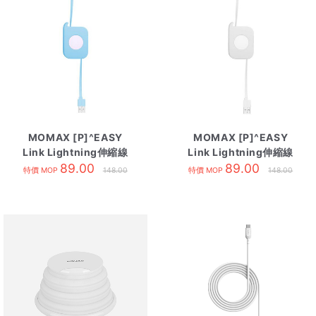
MOMAX [P]^EASY
MOMAX [P]^EASY
Link Lightning伸縮線
Link Lightning伸縮線
80cm 藍
89.00
80cm 白
89.00
特價 MOP
148.00
特價 MOP
148.00