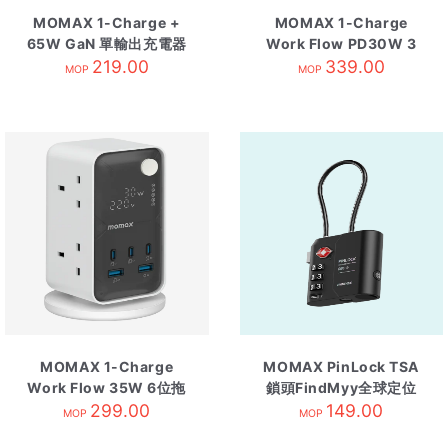
MOMAX 1-Charge +
MOMAX 1-Charge
65W GaN 單輸出充電器
Work Flow PD30W 3
USB-C伸縮充電線 黑色
219.00
位拖板2A2C 高達系列-
339.00
MOP
MOP
大魔紫
MOMAX 1-Charge
MOMAX PinLock TSA
Work Flow 35W 6位拖
鎖頭FindMyy全球定位
板 2*USB + 2*Type-C
299.00
器 黑色
149.00
MOP
MOP
白