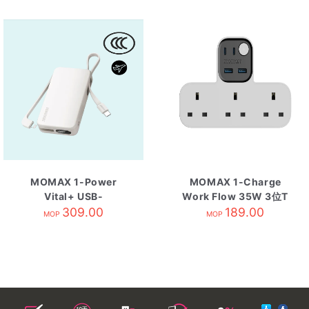
MOMAX 1-Power
MOMAX 1-Charge
Vital+ USB-
Work Flow 35W 3位T
C,Lightning線流動電源
309.00
型插座 2*USB +
189.00
MOP
MOP
10000mAh 白色
2*Type-C 白