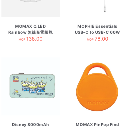
MOMAX Q.LED
MOPHIE Essentials
Rainbow 無線充電氣氛
USB-C to USB-C 60W
138.00
燈
數據線 2米 白色
78.00
MOP
MOP
Disney 8000mAh
MOMAX PinPop Find