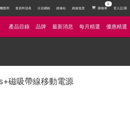
機應用
會員申請表
分店網絡
維修站
維修進度
購物車
登入|註冊
產品目錄
品牌
最新消息
每月精選
優惠精選
.Pass+磁吸帶線移動電源