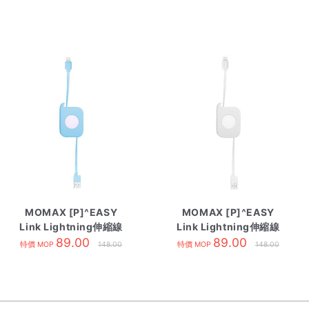
MOMAX [P]^EASY
MOMAX [P]^EASY
Link Lightning伸縮線
Link Lightning伸縮線
80cm 藍
89.00
80cm 白
89.00
特價 MOP
148.00
特價 MOP
148.00