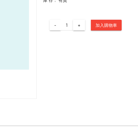
庫 存：
有貨
-
+
加入購物車