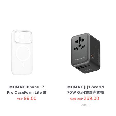
MOMAX iPhone 17
MOMAX [i]1-World
Pro CaseForm Lite 磁
70W GaN旅遊充電插
吸保護殼 透明白
99.00
座 黑
269.00
MOP
特價 MOP
299.00