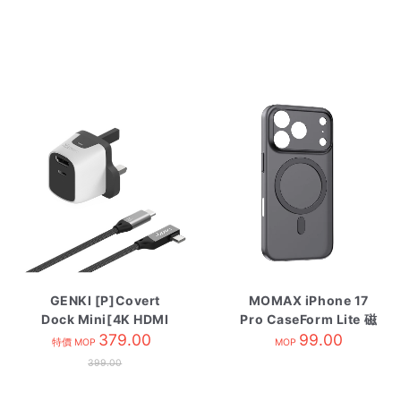
GENKI [P]Covert
MOMAX iPhone 17
Dock Mini[4K HDMI
Pro CaseForm Lite 磁
TV Docking & Type-
379.00
吸保護殼 透明黑
99.00
特價 MOP
MOP
C Charging]
399.00