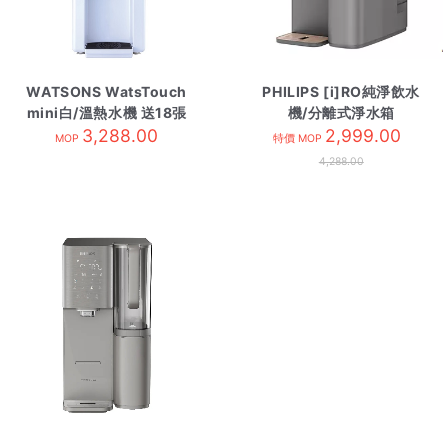
WATSONS WatsTouch
PHILIPS [i]RO純淨飲水
mini白/溫熱水機 送18張
機/分離式淨水箱
水券/需訂貨
3,288.00
ADD6920GY 灰色
2,999.00
MOP
特價 MOP
4,288.00