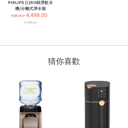
PHILIPS [i]RO純淨飲水
機/分離式淨水箱
ADD6921DG/90 炭灰
4,499.00
特價 MOP
色
5,488.00
猜你喜歡