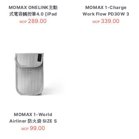
MOMAX ONELINK主動
MOMAX 1-Charge
式電容觸控筆4.0 [iPad
Work Flow PD30W 3
專用]
289.00
位拖板2A2C 高達系列-
339.00
MOP
MOP
白
MOMAX 1-World
Airliner 防火袋 SIZE S
淺灰
99.00
MOP