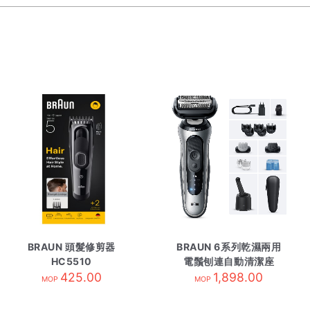
BRAUN 頭髮修剪器
BRAUN 6系列乾濕兩用
HC5510
電鬚刨連自動清潔座
425.00
62-S7650CC 銀色
1,898.00
MOP
MOP