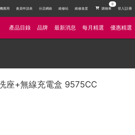
機應用
會員申請表
分店網絡
維修站
維修進度
購物車
登入|註冊
產品目錄
品牌
最新消息
每月精選
優惠精選
洗座+無線充電盒 9575CC