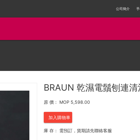
公司簡介
手
BRAUN 乾濕電鬚刨連清
原 價：
MOP 5,598.00
加入購物車
庫 存：
需預訂，貨期請先聯絡客服