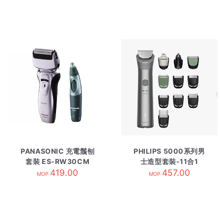
PANASONIC 充電鬚刨
PHILIPS 5000系列男
套裝 ES-RW30CM
士造型套裝-11合1
419.00
MG5932/15
457.00
MOP
MOP