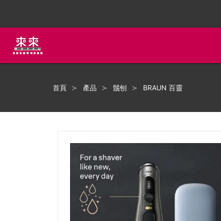
首頁
產品
鬚刨
BRAUN 百靈