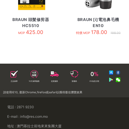
BRAUN 頭髮修剪器
BRAUN [i]電池鼻毛機
HC5510
EN10
425.00
178.00
MOP
特價 MOP
198.00
正品保障
10天保障服務
送貨服務
落樓易
0%免息分期
請使用IE10, 最新Chrome,firefox或safari以獲得最佳瀏覽效果
電話 : 2871 9230
E-mail : info@res.com.mo
地址 : 澳門慕拉士前地來來集團大廈