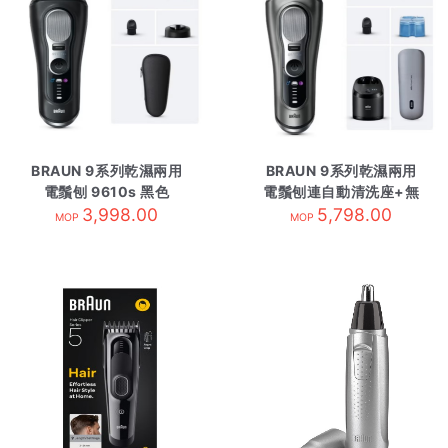
BRAUN 9系列乾濕兩用
BRAUN 9系列乾濕兩用
電鬚刨 9610s 黑色
電鬚刨連自動清洗座+無
3,998.00
線充電 9675cc 灰色
5,798.00
MOP
MOP