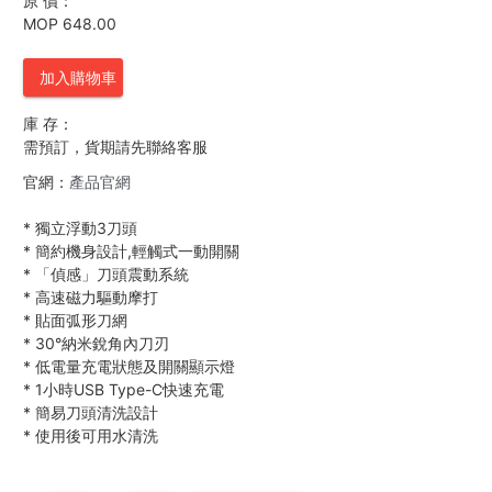
原 價：
MOP 648.00
加入購物車
庫 存：
需預訂，貨期請先聯絡客服
官網：
產品官網
*
獨立浮動3刀頭
*
簡約機身設計,輕觸式一動開關
*
「偵感」刀頭震動系統
*
高速磁力驅動摩打
*
貼面弧形刀網
*
30°納米銳角內刀刃
*
低電量充電狀態及開關顯示燈
*
1小時USB Type-C快速充電
*
簡易刀頭清洗設計
*
使用後可用水清洗