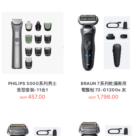
PHILIPS 5000系列男士
BRAUN 7系列乾濕兩用
造型套裝-11合1
電鬚刨 72-G1200s 灰
MG5932/15
457.00
1,798.00
色
MOP
MOP