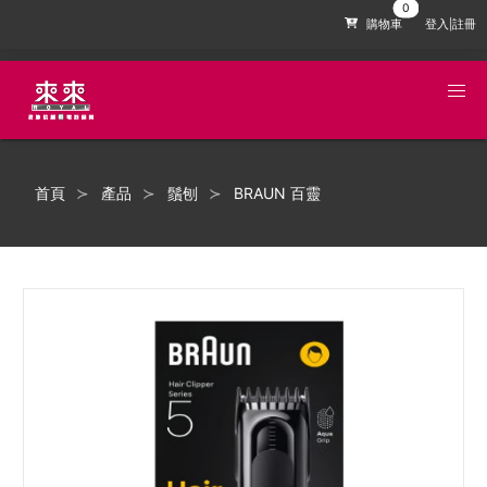
購物車
登入|註冊
首頁
產品
鬚刨
BRAUN 百靈