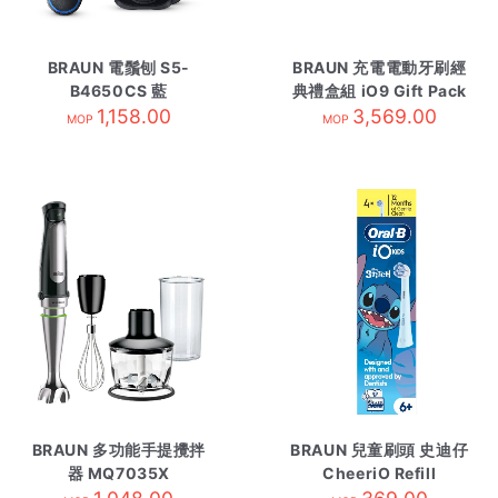
BRAUN 電鬚刨 S5-
BRAUN 充電電動牙刷經
B4650CS 藍
典禮盒組 iO9 Gift Pack
1,158.00
3,569.00
白色
MOP
MOP
BRAUN 多功能手提攪拌
BRAUN 兒童刷頭 史迪仔
器 MQ7035X
CheeriO Refill