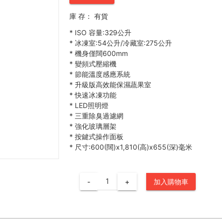
庫 存：
有貨
*
ISO 容量:329公升
*
冰凍室:54公升/冷藏室:275公升
*
機身僅闊600mm
*
變頻式壓縮機
*
節能溫度感應系統
*
升級版高效能保濕蔬果室
*
快速冰凍功能
*
LED照明燈
*
三重除臭過濾網
*
強化玻璃層架
*
按鍵式操作面板
*
尺寸:600(闊)x1,810(高)x655(深)毫米
-
+
加入購物車