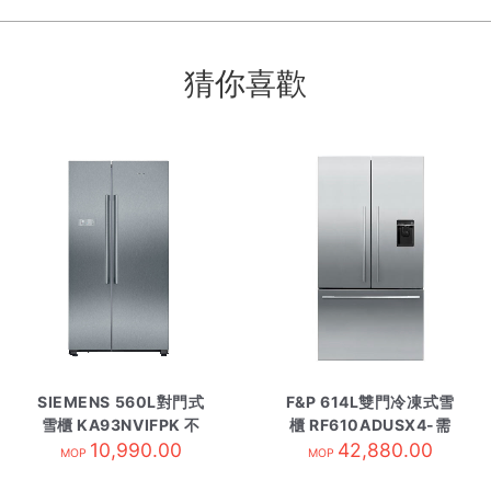
猜你喜歡
SIEMENS 560L對門式
F&P 614L雙門冷凍式雪
雪櫃 KA93NVIFPK 不
櫃 RF610ADUSX4-需
10,990.00
繡綱色
42,880.00
訂貨
MOP
MOP