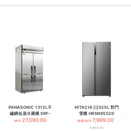
PANASONIC 1312L不
HITACHI [i]525L 對門
繡綱低溫冷藏櫃 SRF-
雪櫃 HRSN9552D
1581HPE
27,090.00
7,999.00
MOP
特價 MOP
8,990.00