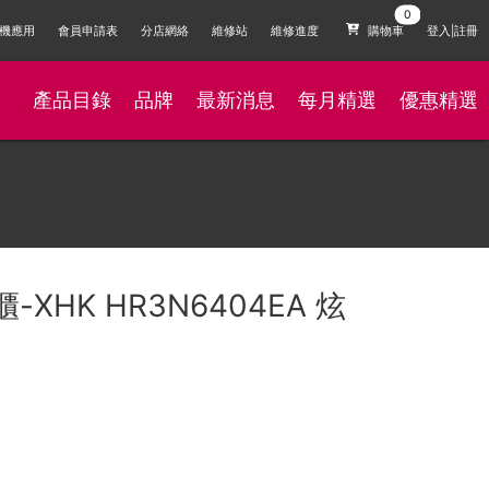
機應用
會員申請表
分店網絡
維修站
維修進度
購物車
登入|註冊
產品目錄
品牌
最新消息
每月精選
優惠精選
雪櫃-XHK HR3N6404EA 炫