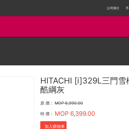
公司簡介
手
HITACHI [i]329L三門
酷綱灰
原 價：
MOP 6,990.00
MOP 6,399.00
特 價：
加入購物車