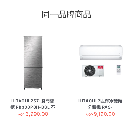
同一品牌商品
HITACHI 257L雙門雪
HITACHI 2匹淨冷變頻
櫃 RB330P8H-BSL 不
分體機 RAS-
3,990.00
繡綱
DX18CWK 內-R32
9,190.00
MOP
MOP